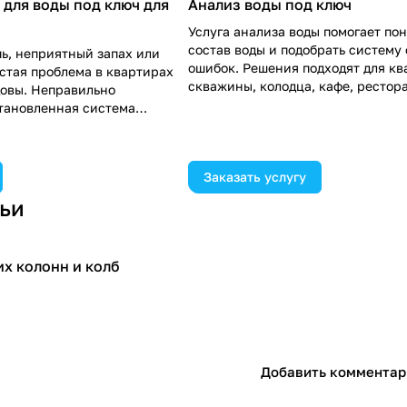
для воды под ключ для
Анализ воды под ключ
Услуга анализа воды помогает по
состав воды и подобрать систему 
пь, неприятный запах или
ошибок. Решения подходят для кв
астая проблема в квартирах
скважины, колодца, кафе, рестор
овы. Неправильно
коммерческих объектов. Специал
тановленная система
«Техника потока» консультируют 
проблему и приводит к
показателям воды, рискам накипи
нитратов и подбору оборудования
фактическую нагрузку и задачи о
Заказать услугу
ходим к каждому вопросу,
отребности и обеспечить
тьи
рт. Все наши работы
тобы в будущем
ра было простым и
х колонн и колб
м
Добавить комментар