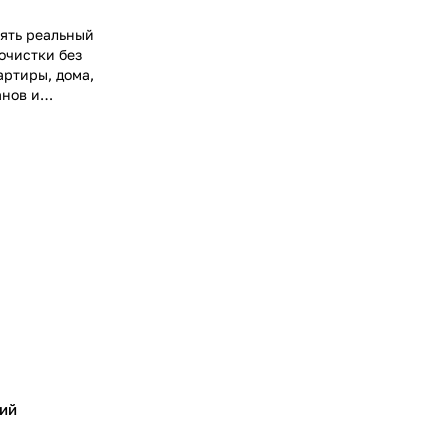
нять реальный
очистки без
артиры, дома,
анов и
исты
по
, железа,
 под
бъекта.
ий