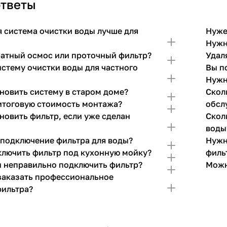
ответы
я система очистки воды лучше для
Нуже
Нужн
ратный осмос или проточный фильтр?
Удал
истему очистки воды для частного
Вы п
Нужн
новить систему в старом доме?
Скол
 итоговую стоимость монтажа?
обсл
новить фильтр, если уже сделан
Скол
воды
 подключение фильтра для воды?
Нужн
лючить фильтр под кухонную мойку?
филь
ли неправильно подключить фильтр?
Можн
заказать профессиональное
фильтра?