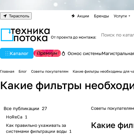
Тирасполь
Акции
Бренды
Услуги
От проекта до монтажа:
Премиум
Каталог
Осмос системы
Магистральная
Главная
Блог
Советы покупателям
Какие фильтры необходимы для ча
Какие фильтры необходи
Советы покупателям
Все публикации
27
HoReCa
1
Какие фил
Как правильно ухаживать за
системами фильтрации воды
1