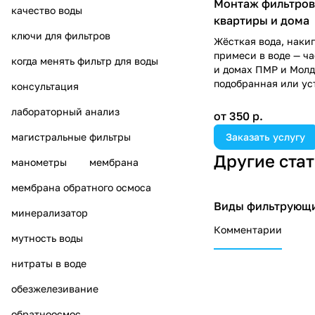
Монтаж фильтров 
качество воды
квартиры и дома
ключи для фильтров
Жёсткая вода, наки
примеси в воде — ч
когда менять фильтр для воды
и домах ПМР и Молд
подобранная или ус
консультация
очистки не решает 
лишним расходам.
лабораторный анализ
от 350 р.
Заказать услугу
магистральные фильтры
Мы внимательно под
чтобы учесть ваши п
Другие ста
манометры
мембрана
максимальный комфо
направлены на то, ч
мембрана обратного осмоса
обслуживание фильт
Виды фильтрующи
Советы покупателя
удобным.
минерализатор
Комментарии
мутность воды
нитраты в воде
обезжелезивание
обратноосмос