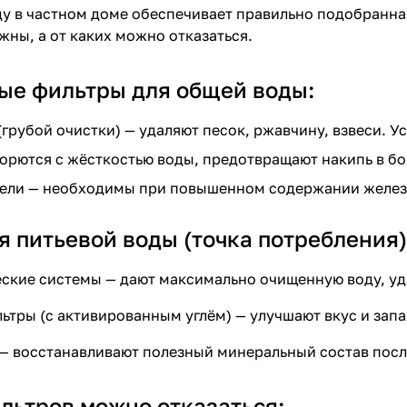
у в частном доме обеспечивает правильно подобранна
жны, а от каких можно отказаться.
ые фильтры для общей воды:
грубой очистки) — удаляют песок, ржавчину, взвеси. У
орются с жёсткостью воды, предотвращают накипь в бо
ели — необходимы при повышенном содержании железа 
 питьевой воды (точка потребления)
кие системы — дают максимально очищенную воду, уда
тры (с активированным углём) — улучшают вкус и запа
— восстанавливают полезный минеральный состав посл
льтров можно отказаться: