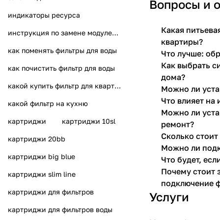
Вопросы и 
индикаторы ресурса
Какая питьева
инструкция по замене модулей К5 К2 КО‑50S КО‑100S К7М
квартиры?
как поменять фильтры для воды
Что лучше: об
Как выбрать с
как почистить фильтр для воды
дома?
какой купить фильтр для квартиры
Можно ли уста
Что влияет на
какой фильтр на кухню
Можно ли уста
картриджи
картриджи 10sl
ремонт?
Сколько стоит
картриджи 20bb
Можно ли подк
картриджи big blue
Что будет, ес
Почему стоит 
картриджи slim line
подключение 
картриджи для фильтров
Услуги
картриджи для фильтров воды