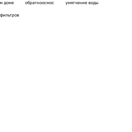
ом доме
обратноосмос
умягчение воды
 фильтров