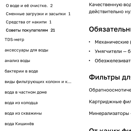
Качественную вод
О воде и её очистке.
2
действительно ну
Сменные загрузки и засыпки
1
Средства от накипи
1
Обязательн
Советы покупателям
21
TDS‑метр
Механические (
аксессуары для воды
Умягчители — б
Обезжелезиват
анализ воды
бактерии в воде
Фильтры для
виды фильтрующих колонн и колб
Обратноосмотичес
вода в частном доме
Картриджные филь
вода из колодца
Минерализаторы 
вода из скважины
вода Кишинёв
От каких фи