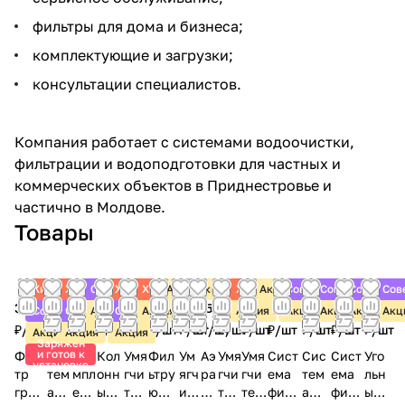
фильтры для дома и бизнеса;
комплектующие и загрузки;
консультации специалистов.
Компания работает с системами водоочистки,
фильтрации и водоподготовки для частных и
коммерческих объектов в Приднестровье и
частично в Молдове.
Товары
Хит
Хит
Советуем
Хит
Хит
Акция
Акция
Акция
Хит
Акция
Советуем
Советуем
Советуем
Сов
3 445
17 240
9 675
6 943
7 192
7 270
6 615
7 978
8 843
15 126
8 996
18 796
16 596
17 873
Советуем
Советуем
Акция
Советуем
Акция
Акция
Акция
Акция
Акция
Акц
₽/
шт
₽/
шт
₽/
шт
₽/
шт
₽/
шт
₽/
шт
₽/
шт
₽/
шт
₽/
шт
₽/
шт
₽/
шт
₽/
шт
₽/
шт
₽/
шт
Акция
Акция
Акция
Заряжен
и готов к
Филь
Сис
Ко
Кол
Умя
Фил
Ум
Аэ
Умя
Умя
Сист
Сис
Сист
Уго
установке
тр
тем
мпл
онн
гчи
ьтру
ягч
ра
гчи
гчи
ема
тем
ема
льн
груб
а
екс
ый
тел
юща
ит
ци
тел
тел
филь
а
филь
ый