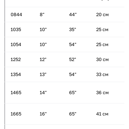
0844
8"
44"
20 см
1
1035
10"
35"
25 см
8
1054
10"
54"
25 см
1
1252
12"
52"
30 см
1
1354
13"
54"
33 см
1
1465
14"
65"
36 см
1
1665
16"
65"
41 см
1