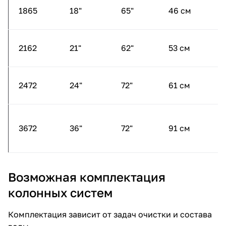
1865
18"
65"
46 см
1
2162
21"
62"
53 см
1
2472
24"
72"
61 см
1
3672
36"
72"
91 см
1
Возможная комплектация
колонных систем
Комплектация зависит от задач очистки и состава