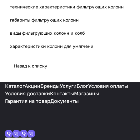
ы
m
7
е
технические характеристики фильтрующих колонн
габариты фильтрующих колонн
виды фильтрующих колонн и колб
характеристики колонн для умягчени
Назад к списку
Каталог
Акции
Бренды
Услуги
Блог
Условия оплаты
Условия доставки
Контакты
Магазины
Гарантия на товар
Документы