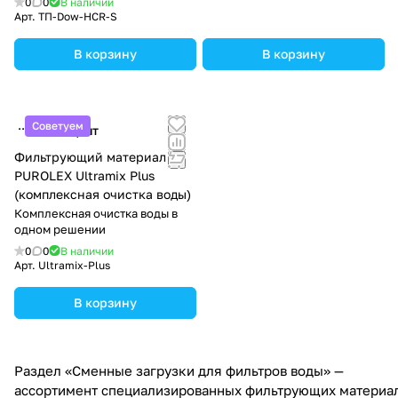
0
0
В наличии
Арт.
ТП-Dow-HCR-S
В корзину
В корзину
Советуем
2 993 ₽/
шт
Фильтрующий материал
PUROLEX Ultramix Plus
(комплексная очистка воды)
Комплексная очистка воды в
одном решении
0
0
В наличии
Арт.
Ultramix-Plus
В корзину
Раздел «Сменные загрузки для фильтров воды» —
ассортимент специализированных фильтрующих материал