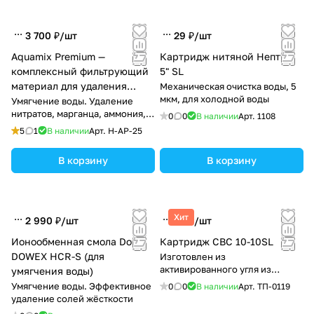
3 700 ₽/
шт
29 ₽/
шт
Aquamix Premium —
Картридж нитяной Нептун
комплексный фильтрующий
5" SL
материал для удаления
Механическая очистка воды, 5
мкм, для холодной воды
железа, марганца и
Умягчение воды. Удаление
нитратов, марганца, аммония,
жесткости воды
0
0
В наличии
Арт.
1108
тяжелых металлов и
5
1
В наличии
Арт.
H-AP-25
органических соединений
В корзину
В корзину
Хит
2 990 ₽/
шт
85 ₽/
шт
Ионообменная смола Dow
Картридж CBC 10-10SL
DOWEX HCR-S (для
Изготовлен из
активированного угля из
умягчения воды)
антрацита (100%)
Умягчение воды. Эффективное
0
0
В наличии
Арт.
ТП-0119
удаление солей жёсткости