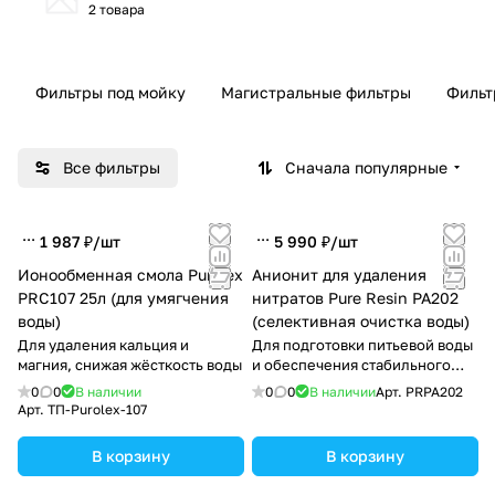
2 товара
Фильтры под мойку
Магистральные фильтры
Фильт
Все фильтры
Сначала популярные
1 987 ₽/
шт
5 990 ₽/
шт
Ионообменная смола Purolex
Анионит для удаления
PRC107 25л (для умягчения
нитратов Pure Resin PA202
воды)
(селективная очистка воды)
Для удаления кальция и
Для подготовки питьевой воды
магния, снижая жёсткость воды
и обеспечения стабильного
качества воды.
0
0
В наличии
0
0
В наличии
Арт.
PRPA202
Арт.
ТП-Purolex-107
В корзину
В корзину