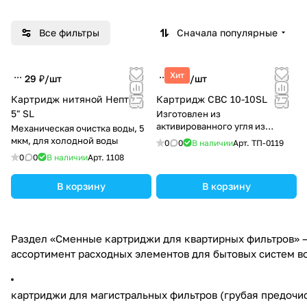
Все фильтры
Сначала популярные
Хит
29 ₽/
шт
85 ₽/
шт
Картридж нитяной Нептун
Картридж CBC 10-10SL
5" SL
Изготовлен из
активированного угля из
Механическая очистка воды, 5
антрацита (100%)
мкм, для холодной воды
0
0
В наличии
Арт.
ТП-0119
0
0
В наличии
Арт.
1108
В корзину
В корзину
Раздел «Сменные картриджи для квартирных фильтров» 
ассортимент расходных элементов для бытовых систем во
картриджи для магистральных фильтров (грубая предочис