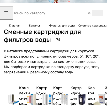
Главная
Каталог
Фильтры для воды
Сменные картриджи
Сменные картриджи для
фильтров воды
74
В каталоге представлены картриджи для корпусов
фильтров всех популярных типоразмеров: 5", 10", 20",
для бытовых и магистральных систем очистки воды.
Мы подбираем картриджи по стандарту корпуса, типу
загрязнений и реальному составу воды.
Комп
Картр
Карт
Картр
Кар
З
лекты
иджи
ридж
иджи
три
з
сменн
для
и для
для
джи
д
ых
магис
обра
фильт
для
ф