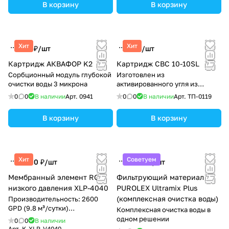
В корзину
В корзину
Хит
Хит
299 ₽/
шт
85 ₽/
шт
Картридж АКВАФОР K2
Картридж CBC 10-10SL
Сорбционный модуль глубокой
Изготовлен из
очистки воды 3 микрона
активированного угля из
антрацита (100%)
0
0
В наличии
Арт.
0941
0
0
В наличии
Арт.
ТП-0119
В корзину
В корзину
Хит
Советуем
2 990 ₽/
шт
2 993 ₽/
шт
Мембранный элемент RO
Фильтрующий материал
низкого давления XLP-4040
PUROLEX Ultramix Plus
(комплексная очистка воды)
Производительность: 2600
GPD (9.8 м³/сутки)
Комплексная очистка воды в
Обеспечивает высокое
одном решении
0
0
В наличии
качество воды.
Арт.
K-XLP-V4040