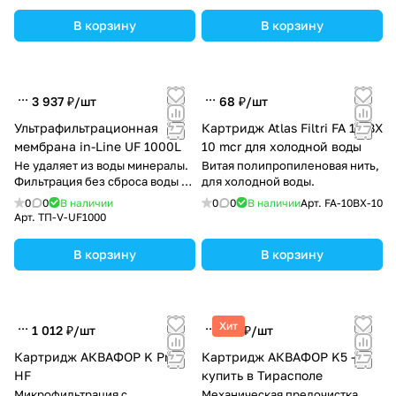
В корзину
В корзину
3 937 ₽/
шт
68 ₽/
шт
Ультрафильтрационная
Картридж Atlas Filtri FA 10 BX
мембрана in-Line UF 1000L
10 mcr для холодной воды
Не удаляет из воды минералы.
Витая полипропиленовая нить,
Фильтрация без сброса воды в
для холодной воды.
канализацию
0
0
В наличии
0
0
В наличии
Арт.
FA-10BX-10
Арт.
ТП-V-UF1000
В корзину
В корзину
Хит
1 012 ₽/
шт
219 ₽/
шт
Картридж АКВАФОР K Pro
Картридж АКВАФОР K5 —
HF
купить в Тирасполе
Микрофильтрация с
Механическая предочистка