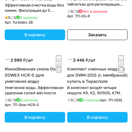
таблетках для регенерации
Эффективная очистка воды без
смол в умягчителях воды.
химии. Фильтрация до 5
0
0
Нет в наличии
микрон.
Арт.
ТП-KS-R
5
1
В наличии
Арт.
Turbidex-28
В корзину
Заказать
2 990 ₽/
шт
2 446 ₽/
шт
Ионообменная смола Dow
Комплект сменных модулей
DOWEX HCR-S (для
для DWM-101S (c мембраной)
умягчения воды)
купить в Тирасполе
Умягчение воды. Эффективное
В комплект входят четыре
удаление солей жёсткости
модуля: K5, К2, RO50S, К7M.
0
0
В наличии
0
0
В наличии
Арт.
ТП-0291
Арт.
ТП-Dow-HCR-S
В корзину
В корзину