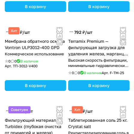
В корзину
В корзину
Хит
990 ₽/
шт
792 ₽/
шт
Мембрана обратного осмоса
Terramix Premium —
Vontron ULP3012–400 GPD
фильтрующая загрузка для
удаления железа, марганца
Коммерческое использование
и сероводорода
Высокая скорость фильтрации,
0
0
В наличии
минимальные гидравлические
Арт.
ТП-3012-V400
потери и длительный срок
0
0
В наличии
Арт.
F-TM-25
службы
В корзину
В корзину
Советуем
Хит
1 590 ₽/
шт
228 ₽/
шт
Фильтрующий материал
Таблетированная соль 25 кг.
Turbidex (глубокая очистка
Crystal salt
от примесей и железа)
Рекристаллизированная соль в