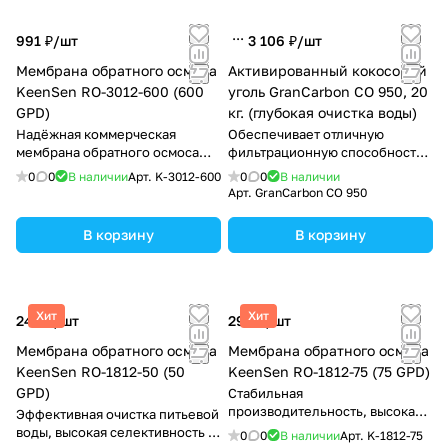
991 ₽/
шт
3 106 ₽/
шт
Мембрана обратного осмоса
Активированный кокосовый
KeenSen RO-3012-600 (600
уголь GranCarbon CO 950, 20
GPD)
кг. (глубокая очистка воды)
Надёжная коммерческая
Обеспечивает отличную
мембрана обратного осмоса
фильтрационную способность
для объектов с высоким
и долгий срок службы.
0
0
В наличии
Арт.
K-3012-600
0
0
В наличии
расходом очищенной воды и
Арт.
GranCarbon CO 950
стабильной
производительностью каждый
В корзину
В корзину
день.
Хит
Хит
249 ₽/
шт
290 ₽/
шт
Мембрана обратного осмоса
Мембрана обратного осмоса
KeenSen RO-1812-50 (50
KeenSen RO-1812-75 (75 GPD)
GPD)
Стабильная
производительность, высокая
Эффективная очистка питьевой
селективность очистки и чистая
воды, высокая селективность и
0
0
В наличии
Арт.
K-1812-75
питьевая вода каждый день