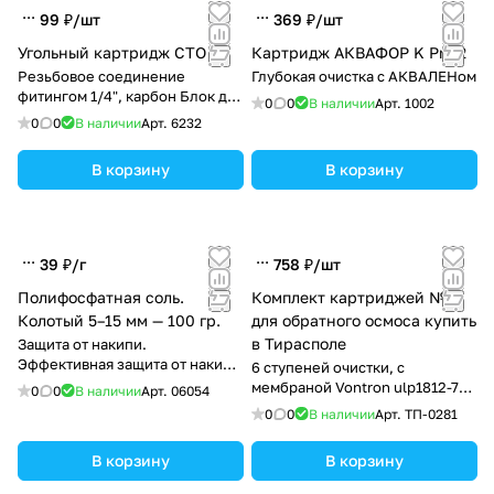
99 ₽/
шт
369 ₽/
шт
Угольный картридж CTO
Картридж АКВАФОР K Pro 2
Резьбовое соединение
Глубокая очистка с АКВАЛЕНом
фитингом 1/4", карбон Блок для
0
0
В наличии
Арт.
1002
питьевых систем
0
0
В наличии
Арт.
6232
В корзину
В корзину
39 ₽/
г
758 ₽/
шт
Полифосфатная соль.
Комплект картриджей №6
Колотый 5–15 мм — 100 гр.
для обратного осмоса купить
в Тирасполе
Защита от накипи.
Эффективная защита от накипи
6 ступеней очистки, с
и известковых отложений
мембраной Vontron ulp1812-75
0
0
В наличии
Арт.
06054
GPD
0
0
В наличии
Арт.
ТП-0281
В корзину
В корзину