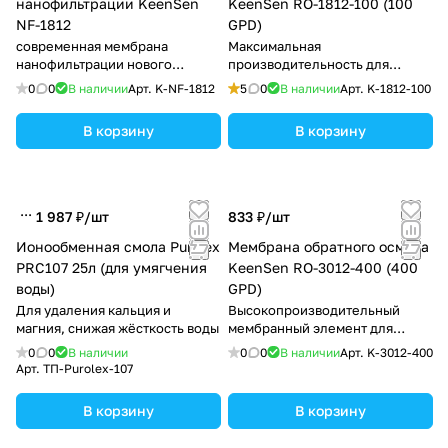
нанофильтрации KeenSen
KeenSen RO-1812-100 (100
NF-1812
GPD)
современная мембрана
Максимальная
нанофильтрации нового
производительность для
поколения, эффективно
большой семьи!
0
0
В наличии
Арт.
K-NF-1812
5
0
В наличии
Арт.
K-1812-100
снижает жёсткость воды,
задерживает органические
В корзину
В корзину
соединения и тяжёлые
металлы, сохраняя полезный
минеральный состав.
1 987 ₽/
шт
833 ₽/
шт
Ионообменная смола Purolex
Мембрана обратного осмоса
PRC107 25л (для умягчения
KeenSen RO-3012-400 (400
воды)
GPD)
Для удаления кальция и
Высокопроизводительный
магния, снижая жёсткость воды
мембранный элемент для
бытовых и коммерческих
0
0
В наличии
0
0
В наличии
Арт.
K-3012-400
систем очистки воды.
Арт.
ТП-Purolex-107
В корзину
В корзину