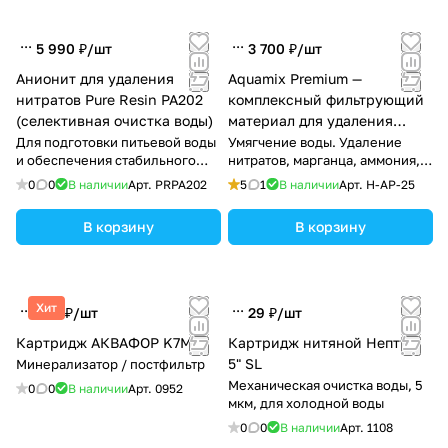
5 990 ₽/
шт
3 700 ₽/
шт
Анионит для удаления
Aquamix Premium —
нитратов Pure Resin PA202
комплексный фильтрующий
(селективная очистка воды)
материал для удаления
железа, марганца и
Для подготовки питьевой воды
Умягчение воды. Удаление
и обеспечения стабильного
нитратов, марганца, аммония,
жесткости воды
качества воды.
тяжелых металлов и
0
0
В наличии
Арт.
PRPA202
5
1
В наличии
Арт.
H-AP-25
органических соединений
В корзину
В корзину
Хит
358 ₽/
шт
29 ₽/
шт
Картридж АКВАФОР K7M
Картридж нитяной Нептун
5" SL
Минерализатор / постфильтр
Механическая очистка воды, 5
0
0
В наличии
Арт.
0952
мкм, для холодной воды
0
0
В наличии
Арт.
1108