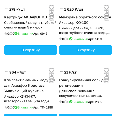
279 ₽/
шт
1 620 ₽/
шт
Картридж АКВАФОР K3
Мембрана обратного осмоса
Аквафор KO-100
Сорбционный модуль глубокой
очистки воды 5 микрон
Нижний дреннаж, 100 GPD,
сверхглубокая очистка воды,
0
0
В наличии
Арт.
0945
375 л/сутки
0
0
В наличии
Арт.
1493
В корзину
В корзину
964 ₽/
шт
21 ₽/
кг
Комплект сменных модулей
Гранулированная соль для
для Аквафор Кристалл
регенерации
Умягчающий купить в
Для использования в
посудомоечных машинах.
Тирасполе
Аквафор К3‑КН‑К7,
всесторонняя защита воды
0
0
В наличии
Арт.
2832
0
0
В наличии
Арт.
ТП-0288