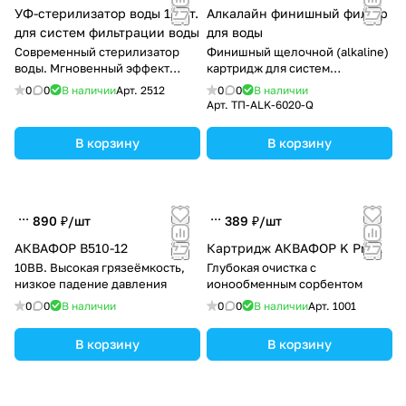
УФ-стерилизатор воды 12 Вт.
Алкалайн финишный фильтр
для систем фильтрации воды
для воды
Современный стерилизатор
Финишный щелочной (alkaline)
воды. Мгновенный эффект
картридж для систем
очистки
обратного осмоса. Диапазон
0
0
В наличии
Арт.
2512
0
0
В наличии
pH 8.0 – 9.5
Арт.
ТП-ALK-6020-Q
В корзину
В корзину
890 ₽/
шт
389 ₽/
шт
АКВАФОР B510-12
Картридж АКВАФОР K Pro 1
10BB. Высокая грязеёмкость,
Глубокая очистка с
низкое падение давления
ионообменным сорбентом
0
0
В наличии
0
0
В наличии
Арт.
1001
В корзину
В корзину