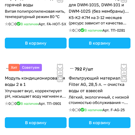
горячей воды
для DWM-101S, DWM-101 и
DWM-102S (без мембраны)
Витая полипропиленовая нить,
температурный режим 80 °C
купить в Тирасполе
K5-K2-K7M на 3-12 месяцев
(ресурс зависит от качества
0
0
В наличии
Арт.
FA-HOT-SX
воды)
0
0
В наличии
Арт.
ТП-0281
В корзину
В корзину
Хит
Советуем
329 ₽/
шт
792 ₽/
шт
Модуль кондиционирования
Фильтрующий материал
воды 2 в 1
Filter AG, 28,5 л. — очистка
воды от взвесей
Улучшает вкус, корректирует
pH, насыщает воду магнием и
Лёгкий, экологичный, с низкой
кальцием
стоимостью обслуживания —
0
0
В наличии
Арт.
ТП-0901
промывка обычной водой без
0
0
В наличии
Арт.
F-AG-25
реагентов.
В корзину
В корзину