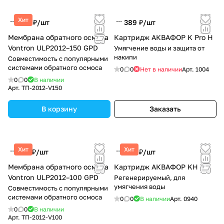
Хит
590 ₽/
шт
389 ₽/
шт
Мембрана обратного осмоса
Картридж АКВАФОР K Pro H
Vontron ULP2012–150 GPD
Умягчение воды и защита от
накипи
Совместимость с популярными
системами обратного осмоса
0
0
Нет в наличии
Арт.
1004
0
0
В наличии
Арт.
ТП-2012-V150
В корзину
Заказать
Хит
Хит
457 ₽/
шт
386 ₽/
шт
Мембрана обратного осмоса
Картридж АКВАФОР KН
Vontron ULP2012–100 GPD
Регенерируемый, для
умягчения воды
Совместимость с популярными
системами обратного осмоса
0
0
В наличии
Арт.
0940
0
0
В наличии
Арт.
ТП-2012-V100