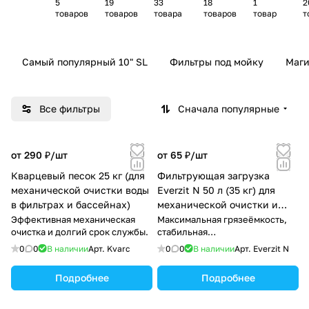
5
19
33
18
1
2
картр
траль
тног
рации
фил
р
товаров
товаров
товара
товаров
товар
т
иджей
ных
о
питье
ьтр-
фильт
осмо
вой
кув
ров
са
воды
шин
Самый популярный 10" SL
Фильтры под мойку
Маги
ов
Все фильтры
Сначала популярные
от 290 ₽/
шт
от 65 ₽/
шт
Кварцевый песок 25 кг (для
Фильтрующая загрузка
механической очистки воды
Everzit N 50 л (35 кг) для
в фильтрах и бассейнах)
механической очистки и
осветления воды
Эффективная механическая
Максимальная грязеёмкость,
очистка и долгий срок службы.
стабильная
производительность и
0
0
В наличии
Арт.
Kvarc
0
0
В наличии
Арт.
Everzit N
долговечность
Подробнее
Подробнее