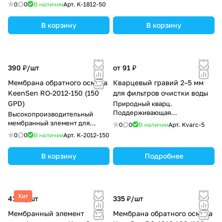
стабильная
0
0
В наличии
Арт.
K-1812-50
производительность.
В корзину
В корзину
390 ₽/
шт
от 91 ₽
Мембрана обратного осмоса
Кварцевый гравий 2–5 мм
KeenSen RO-2012-150 (150
для фильтров очистки воды
GPD)
Природный кварц.
Поддерживающая
Высокопроизводительный
фильтрующая загрузка. Грунт
мембранный элемент для
0
0
В наличии
Арт.
Kvarc-5
для аквариума
бытовых и коммерческих
0
0
В наличии
Арт.
K-2012-150
систем очистки воды.
В корзину
Подробнее
Хит
412 ₽/
шт
335 ₽/
шт
Мембранный элемент
Мембрана обратного осмоса