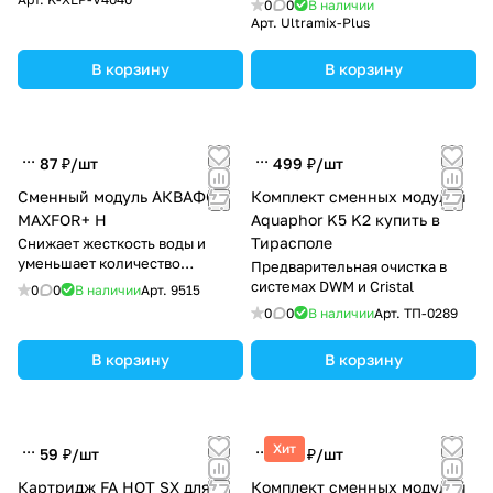
0
0
В наличии
Арт.
Ultramix-Plus
В корзину
В корзину
87 ₽/
шт
499 ₽/
шт
Сменный модуль АКВАФОР
Комплект сменных модулей
MAXFOR+ H
Aquaphor K5 K2 купить в
Тирасполе
Снижает жесткость воды и
уменьшает количество
Предварительная очистка в
примесей в водопроводной
системах DWM и Cristal
0
0
В наличии
Арт.
9515
воде
0
0
В наличии
Арт.
ТП-0289
В корзину
В корзину
Хит
59 ₽/
шт
848 ₽/
шт
Картридж FA HOT SX для
Комплект сменных модулей