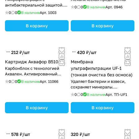
антибактериальной защитой.
0
0
В наличии
Арт.
0946
0,1 мкм
0
0
В наличии
Арт.
1003
В корзину
В корзину
212 ₽/
шт
420 ₽/
шт
Картридж Аквафор В510-02
Мембрана
ультрафильтрации UF-1
Карбонблок с технологией
Аквален. Активированный
(тонкая очистка без осмоса)
уголь (скорлупа кокоса)
Удаляет бактерии и взвеси,
0
0
В наличии
Арт.
11066
сохраняет минералы.
Ультрафильтрация высокой
0
0
В наличии
Арт.
ТП-UF1
эффективности
В корзину
В корзину
578 ₽/
шт
320 ₽/
шт