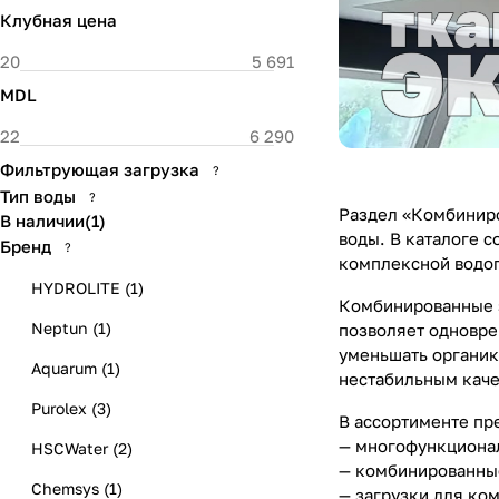
Клубная цена
MDL
Фильтрующая загрузка
?
Тип воды
?
Раздел «Комбиниро
В наличии
(
1
)
воды. В каталоге 
Бренд
?
комплексной водоп
HYDROLITE
(
1
)
Комбинированные з
Neptun
(
1
)
позволяет одновре
уменьшать органик
Aquarum
(
1
)
нестабильным каче
Purolex
(
3
)
В ассортименте пр
— многофункционал
HSCWater
(
2
)
— комбинированные
Chemsys
(
1
)
— загрузки для ко