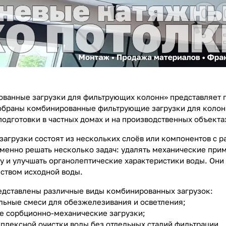
ванные загрузки для фильтрующих колонн» представляет 
собраны комбинированные фильтрующие загрузки для колон
одготовки в частных домах и на производственных объекта
агрузки состоят из нескольких слоёв или компонентов с 
менно решать несколько задач: удалять механические приме
у и улучшать органолептические характеристики воды. Они
ством исходной воды.
едставлены различные виды комбинированных загрузок:
ьные смеси для обезжелезивания и осветления;
 сорбционно-механические загрузки;
мплексной очистки воды без отдельных стадий фильтрации.