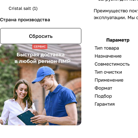
Cristal salt
(
1
)
Преимущество поку
эксплуатации. Мы 
Страна производства
DOWEX
(
1
)
Сбросить
Параметр
Тип товара
Назначение
Совместимост
Тип очистки
Применение
Формат
Подбор
Гарантия