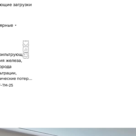
ющие загрузки
лярные
 фильтрующая
ия железа,
орода
ьтрации,
ические потери
лужбы
F-TM-25