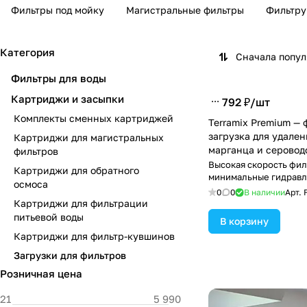
Фильтры под мойку
Магистральные фильтры
Фильтру
Категория
Сначала попу
Фильтры для воды
Картриджи и засыпки
792 ₽/
шт
Комплекты сменных картриджей
Terramix Premium —
загрузка для удален
Картриджи для магистральных
марганца и серовод
фильтров
Высокая скорость фил
Картриджи для обратного
минимальные гидравл
осмоса
и длительный срок с
0
0
В наличии
Арт.
Картриджи для фильтрации
питьевой воды
В корзину
Картриджи для фильтр-кувшинов
Загрузки для фильтров
Розничная цена