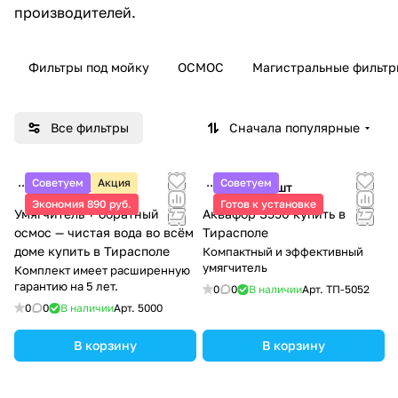
производителей.
Фильтры под мойку
ОСМОС
Магистральные фильтр
Все фильтры
Сначала популярные
Советуем
Акция
Советуем
18 875 ₽/
шт
14 975 ₽/
шт
Экономия 890 руб.
Готов к установке
Умягчитель + обратный
Аквафор S550 купить в
осмос — чистая вода во всём
Тирасполе
доме купить в Тирасполе
Компактный и эффективный
умягчитель
Комплект имеет расширенную
гарантию на 5 лет.
0
0
В наличии
Арт.
ТП-5052
0
0
В наличии
Арт.
5000
В корзину
В корзину