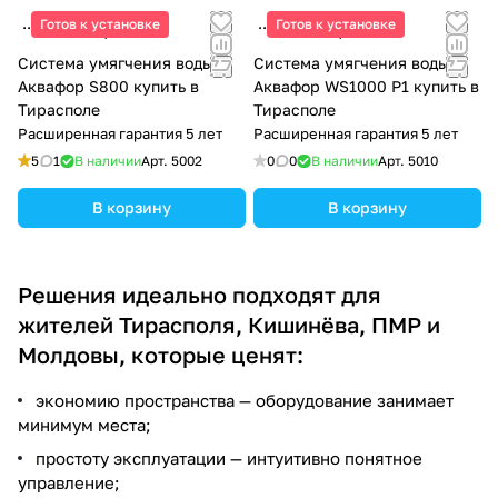
Готов к установке
Готов к установке
16 200 ₽/
шт
19 180 ₽/
шт
Система умягчения воды
Система умягчения воды
Аквафор S800 купить в
Аквафор WS1000 P1 купить в
Тирасполе
Тирасполе
Расширенная гарантия 5 лет
Расширенная гарантия 5 лет
5
1
В наличии
Арт.
5002
0
0
В наличии
Арт.
5010
В корзину
В корзину
Решения идеально подходят для
жителей Тирасполя, Кишинёва, ПМР и
Молдовы, которые ценят:
экономию пространства — оборудование занимает
минимум места;
простоту эксплуатации — интуитивно понятное
управление;