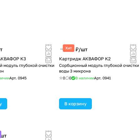
Хит
т
299 ₽/
шт
АКВАФОР K3
Картридж АКВАФОР K2
 модуль глубокой очистки
Сорбционный модуль глубокой очистки
он
воды 3 микрона
личии
Арт.
0945
0
0
В наличии
Арт.
0941
у
В корзину
шт