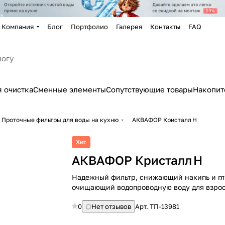
Компания
Блог
Портфолио
Галерея
Контакты
FAQ
 очистка
Сменные элементы
Сопутствующие товары
Накопит
Проточные фильтры для воды на кухню
АКВАФОР Кристалл Н
Хит
АКВАФОР Кристалл Н
Надежный фильтр, снижающий накипь и гл
очищающий водопроводную воду для взрос
0
Нет отзывов
Арт.
ТП-13981