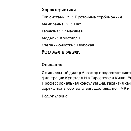
Характеристики
Тип системы
:
Проточные сорбционные
?
Мембранна
:
Нет
?
Гарантия
:
12 месяцев
Модель
:
Кристалл Н
Степень очистки
:
Глубокая
Все характеристики
Описание
Официальный дилер Аквафор предлагает сист
фильтрации Кристалл Н в Тирасполе и Кишинё
Профессиональная консультация, гарантия кач
сертификаты соответствия. Доставка по ПМР и
Закажите фильтр для очистки жесткой воды пр
Все описание
телефону +(373) 779 14111. Магазин «Техника п
надежный поставщик систем водоочистки.