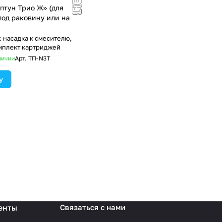
птун Трио Ж» (для
под раковину или на
: насадка к смесителю,
мплект картриджей
личии
Арт.
ТП-N3T
у
енты
Связаться с нами