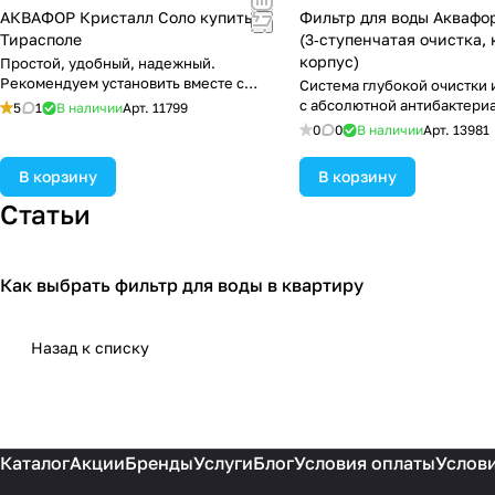
АКВАФОР Кристалл Соло купить в
Фильтр для воды Аквафор
Тирасполе
(3‑ступенчатая очистка,
корпус)
Простой, удобный, надежный.
Рекомендуем установить вместе с
Система глубокой очистки 
предфильтром.
с абсолютной антибактери
5
1
В наличии
Арт.
11799
защитой
0
0
В наличии
Арт.
13981
В корзину
В корзину
Статьи
Как выбрать фильтр для воды в квартиру
Советы покупателям
Назад к списку
Каталог
Акции
Бренды
Услуги
Блог
Условия оплаты
Услови