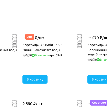
Хит
299 ₽/
шт
279 ₽/
ш
Картридж АКВАФОР K7
Картридж 
чения воды
Финишная очистка воды
Сорбционный
воды 5 микр
0
0
В наличии
Арт.
0941
0
0
В на
В корзину
В корзин
Советуем
2 560 ₽/
шт
1 290 ₽/