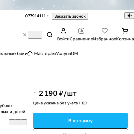
077914111
Заказать звонок
Войти
Сравнение
Избранное
Корзина
ельные баки
Мастерам
Услуги
OM
2 190 ₽/
шт
Цена указана без учета НДС
убоко
лых и детей.
В корзину