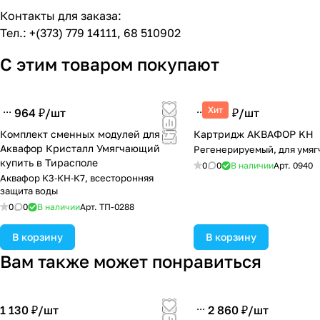
Контакты для заказа:
Тел.: +(373) 779 14111, 68 510902
С этим товаром покупают
Хит
964 ₽/
шт
386 ₽/
шт
Комплект сменных модулей для
Картридж АКВАФОР KН
Аквафор Кристалл Умягчающий
Регенерируемый, для умяг
купить в Тирасполе
0
0
В наличии
Арт.
0940
Аквафор К3‑КН‑К7, всесторонняя
защита воды
0
0
В наличии
Арт.
ТП-0288
В корзину
В корзину
Вам также может понравиться
1 130 ₽/
шт
2 860 ₽/
шт