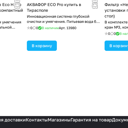
 Eco H Pro
АКВАФОР ECO Pro купить в
Фильтр «Не
 компактный
Тирасполе
установки 
стол)
Инновационная система глубокой
очистки и умягчения. Питьевая вода без
и умягчения
В комплекте
бактерий для сторонников здорового
альной
кран №3, ко
0
0
В наличии
Арт.
13980
питания и семей с детьми.
0
0
В на
В корзину
В корзин
я доставки
Контакты
Магазины
Гарантия на товар
Докум