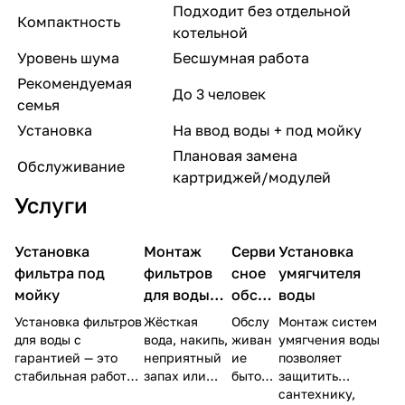
Подходит без отдельной
Компактность
котельной
Уровень шума
Бесшумная работа
Рекомендуемая
До 3 человек
семья
Установка
На ввод воды + под мойку
Плановая замена
Обслуживание
картриджей/модулей
Услуги
Установка
Монтаж
Серви
Установка
фильтра под
фильтров
сное
умягчителя
мойку
для воды
обслу
воды
под ключ
живан
Установка фильтров
Жёсткая
Обслу
Монтаж систем
для
ие
для воды с
вода, накипь,
живан
умягчения воды
гарантией — это
неприятный
ие
позволяет
квартиры и
кажд
стабильная работа
запах или
бытовы
защитить
дома
ые 6
системы и защита
примеси в
х
сантехнику,
месяц