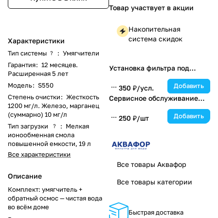
Товар участвует в акции
Накопительная
система скидок
Характеристики
Тип системы
:
Умягчители
?
Гарантия
:
12 месяцев.
Установка фильтра под
Расширенная 5 лет
мойку
Модель
:
S550
Добавить
350 ₽/
усл.
Степень очистки
:
Жесткость
Сервисное обслуживание
1200 мг/л. Железо, марганец
каждые 6 месяцев
(суммарно) 10 мг/л
Добавить
250 ₽/
шт
Тип загрузки
:
Мелкая
?
ионообменная смола
повышенной емкости, 19 л
Все характеристики
Все товары Аквафор
Описание
Все товары категории
Комплект: умягчитель +
обратный осмос — чистая вода
во всём доме
Быстрая доставка