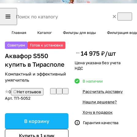
Главная
Каталог
Фильтры для воды
Фильтрация вод
Советуем
Готов к установке
14 975 ₽/
шт
Аквафор S550
Цена указана без учета
купить в Тирасполе
НДС
Компактный и эффективный
умягчитель
В наличии
Рассчитать доставку
0
Нет отзывов
Арт.
ТП-5052
Нашли дешевле?
Хочу в подарок
В корзину
Гарантия качества
Купить в 1 клик