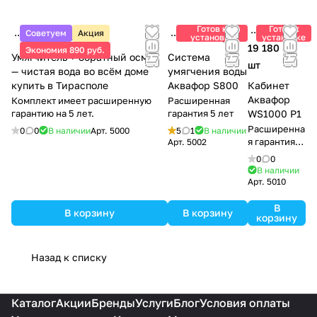
монтаж,
ваши
подключение к
потребности
Готов к
Готов к
Советуем
Акция
18 875 ₽/
шт
16 200 ₽/
водопроводу,
шт
установке
установке
и обеспечить
19 180 ₽/
Экономия 890 руб.
настройку
максимальны
Умягчитель + обратный осмос
Система
автоматики и
шт
й комфорт.
— чистая вода во всём доме
умягчения воды
запуск системы.
Все наши
купить в Тирасполе
Аквафор S800
Кабинет
Результат —
работы
Аквафор
Комплект имеет расширенную
Расширенная
защита от
направлены
гарантию на 5 лет.
гарантия 5 лет
WS1000 P1
накипи,
на то, чтобы в
Расширенна
0
0
В наличии
Арт.
5000
5
1
В наличии
увеличение
будущем
я гарантия 5
Арт.
5002
срока службы
лет
обслуживани
0
0
техники и
е фильтра
В наличии
стабильное
Арт.
5010
было простым
качество воды.
и удобным.
В
В корзину
В корзину
корзину
Назад к списку
Каталог
Акции
Бренды
Услуги
Блог
Условия оплаты