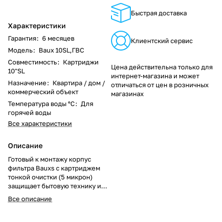
Быстрая доставка
Характеристики
Гарантия
:
6 месяцев
Клиентский сервис
Модель
:
Baux 10SL,ГВС
Совместимость
:
Картриджи
Цена действительна только для
10"SL
интернет-магазина и может
Назначение
:
Квартира / дом /
отличаться от цен в розничных
коммерческий объект
магазинах
Температура воды °С
:
Для
горячей воды
Все характеристики
Описание
Готовый к монтажу корпус
фильтра Bauxs с картриджем
тонкой очистки (5 микрон)
защищает бытовую технику и
сантехнику от песка, ржавчины
Все описание
и других механических
примесей. Идеален для квартир
и частных домов. Обеспечивает