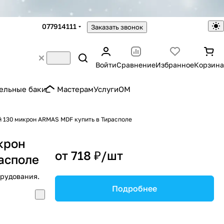
077914111
Заказать звонок
Войти
Сравнение
Избранное
Корзина
ельные баки
Мастерам
Услуги
OM
 130 микрон ARMAS MDF купить в Тирасполе
крон
от 718 ₽/
шт
асполе
орудования.
Подробнее