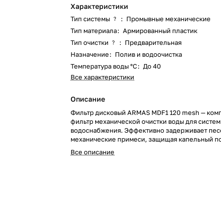
Характеристики
Тип системы
:
Промывные механические
?
Тип материала
:
Армированный пластик
Тип очистки
:
Предварительная
?
Назначение
:
Полив и водоочистка
Температура воды °С
:
До 40
Все характеристики
Описание
Фильтр дисковый ARMAS MDF1 120 mesh — ком
фильтр механической очистки воды для систем
водоснабжения. Эффективно задерживает песо
механические примеси, защищая капельный п
форсунки и оборудование.
Все описание