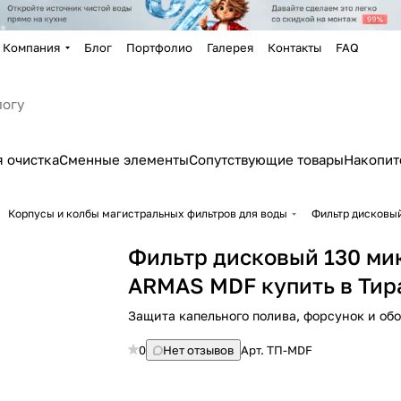
Компания
Блог
Портфолио
Галерея
Контакты
FAQ
 очистка
Сменные элементы
Сопутствующие товары
Накопит
Корпусы и колбы магистральных фильтров для воды
Фильтр дисковый
Фильтр дисковый 130 ми
ARMAS MDF купить в Тир
Защита капельного полива, форсунок и об
0
Нет отзывов
Арт.
ТП-MDF