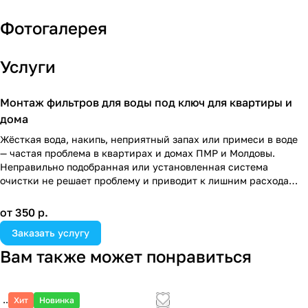
Фотогалерея
Услуги
Монтаж фильтров для воды под ключ для квартиры и
дома
Жёсткая вода, накипь, неприятный запах или примеси в воде
— частая проблема в квартирах и домах ПМР и Молдовы.
Неправильно подобранная или установленная система
очистки не решает проблему и приводит к лишним расходам.
Мы внимательно подходим к каждому вопросу, чтобы учесть
от 350 р.
ваши потребности и обеспечить максимальный комфорт. Все
Заказать услугу
наши работы направлены на то, чтобы в будущем
обслуживание фильтра было простым и удобным.
Вам также может понравиться
Хит
Новинка
880 ₽/
шт