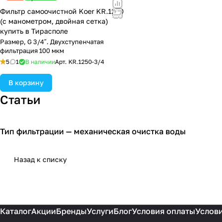
Фильтр самоочистной Koer KR.1250
(с манометром, двойная сетка)
купить в Тирасполе
Размер, G 3/4″. Двухступенчатая
фильтрация 100 мкм
5
1
В наличии
Арт.
KR.1250-3/4
В корзину
Статьи
Тип фильтрации — механическая очистка воды
О воде и её очистке.
Назад к списку
Каталог
Акции
Бренды
Услуги
Блог
Условия оплаты
Услови