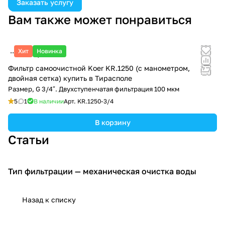
Заказать услугу
учесть ваши потребности и обеспечить максимальный
комфорт. Все наши работы направлены на то, чтобы в
Вам также может понравиться
будущем обслуживание фильтра было простым и удобным.
Хит
Новинка
880 ₽/
шт
Фильтр самоочистной Koer KR.1250 (с манометром,
двойная сетка) купить в Тирасполе
Размер, G 3/4″. Двухступенчатая фильтрация 100 мкм
5
1
В наличии
Арт.
KR.1250-3/4
В корзину
Статьи
Тип фильтрации — механическая очистка воды
О воде и её очистке.
Назад к списку