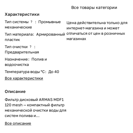
Все товары категории
Характеристики
Тип системы
:
Промывные
?
Цена действительна только для
механические
интернет-магазина и может
отличаться от цен в розничных
Тип материала
:
Армированный
магазинах
пластик
Тип очистки
:
?
Предварительная
Назначение
:
Полив и
водоочистка
Температура воды °С
:
До 40
Все характеристики
Описание
Фильтр дисковый ARMAS MDF1
120 mesh — компактный фильтр
механической очистки воды для
систем полива и
водоснабжения. Эффективно
Все описание
задерживает песок, ил и
механические примеси,