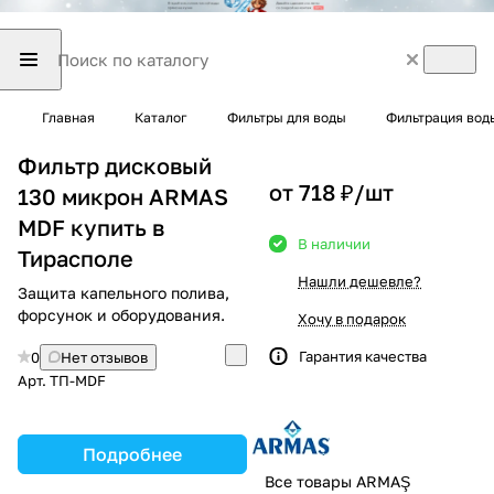
Главная
Каталог
Фильтры для воды
Фильтрация вод
Фильтр дисковый
от 718 ₽/
шт
130 микрон ARMAS
MDF купить в
В наличии
Тирасполе
Нашли дешевле?
Защита капельного полива,
форсунок и оборудования.
Хочу в подарок
Гарантия качества
0
Нет отзывов
Арт.
ТП-MDF
Подробнее
Все товары ARMAŞ