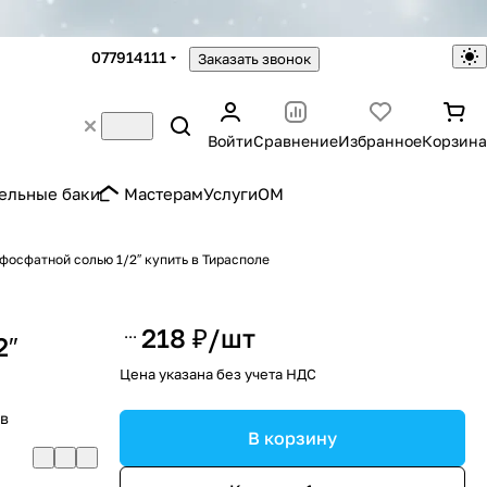
077914111
Заказать звонок
Войти
Сравнение
Избранное
Корзина
ельные баки
Мастерам
Услуги
OM
фосфатной солью 1/2″ купить в Тирасполе
218 ₽/
шт
2″
Цена указана без учета НДС
ов
В корзину