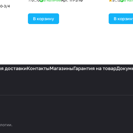
0
0
В наличии
Арт.
ТП-1ПФ
5
1
В на
50-3/4
В корзину
В корзин
я доставки
Контакты
Магазины
Гарантия на товар
Докум
ологии
.