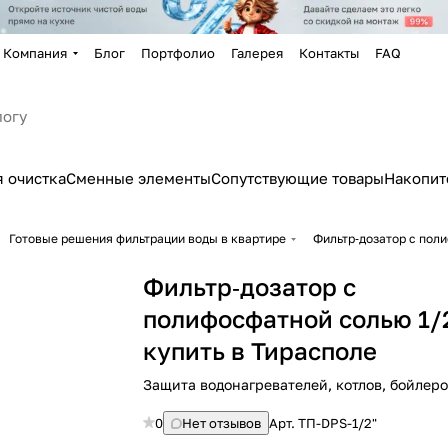
Компания
Блог
Портфолио
Галерея
Контакты
FAQ
 очистка
Сменные элементы
Сопутствующие товары
Накопит
Готовые решения фильтрации воды в квартире
Фильтр‑дозатор с поли
Фильтр‑дозатор с
полифосфатной солью 1/
купить в Тирасполе
Защита водонагревателей, котлов, бойлер
0
Нет отзывов
Арт.
ТП-DPS-1/2"