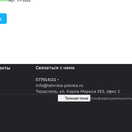
личии
Арт.
ТП-1022
у
енты
Связаться с нами
077914111
info@tehnika-potoka.ru
Тирасполь, ул. Карла Маркса 153, офис 1
Темная тема
Конфиденциальность