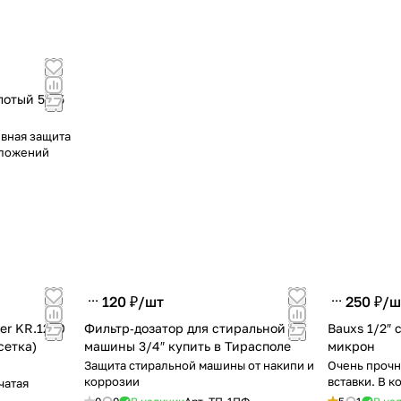
лотый 5–15
ивная защита
тложений
120 ₽/
шт
250 ₽/
ш
er KR.1250
Фильтр‑дозатор для стиральной
Bauxs 1/2″ 
сетка)
машины 3/4″ купить в Тирасполе
микрон
Защита стиральной машины от накипи и
Очень прочн
коррозии
вставки. В 
чатая
и картридж