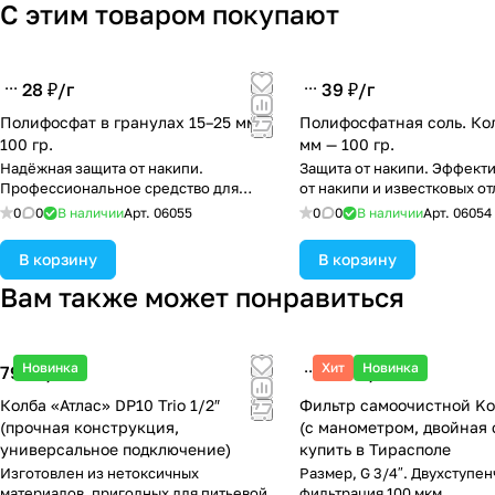
С этим товаром покупают
28 ₽/
г
39 ₽/
г
Полифосфат в гранулах 15–25 мм —
Полифосфатная соль. Ко
100 гр.
мм — 100 гр.
Надёжная защита от накипи.
Защита от накипи. Эффект
Профессиональное средство для
от накипи и известковых о
водоподготовки, гарантия качества.
0
0
В наличии
Арт.
06055
0
0
В наличии
Арт.
06054
В корзину
В корзину
Вам также может понравиться
Новинка
Хит
Новинка
799 ₽/
шт
880 ₽/
шт
Колба «Атлас» DP10 Trio 1/2″
Фильтр самоочистной Ko
(прочная конструкция,
(с манометром, двойная 
универсальное подключение)
купить в Тирасполе
Изготовлен из нетоксичных
Размер, G 3/4″. Двухступен
материалов, пригодных для питьевой
фильтрация 100 мкм