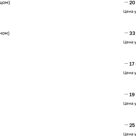
ьцом)
20
Цена у
аном)
33
Цена у
17
Цена у
19
Цена у
25
Цена у