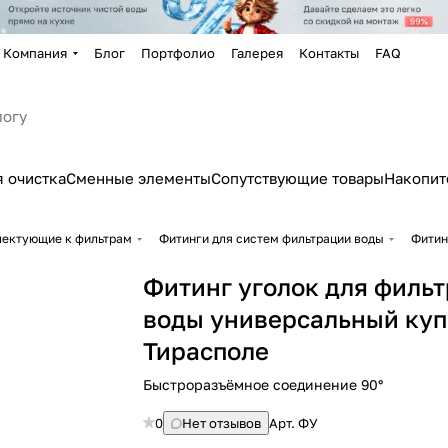
Компания
Блог
Портфолио
Галерея
Контакты
FAQ
 очистка
Сменные элементы
Сопутствующие товары
Накопит
лектующие к фильтрам
Фитинги для систем фильтрации воды
Фитин
Фитинг уголок для фильт
воды универсальный куп
Тирасполе
Быстроразъёмное соединение 90°
0
Нет отзывов
Арт.
ФУ