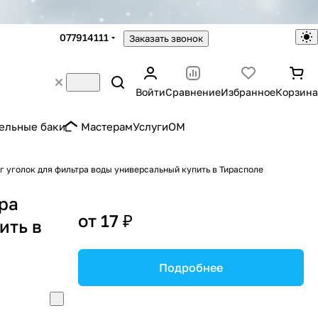
077914111
Заказать звонок
Войти
Сравнение
Избранное
Корзина
ельные баки
Мастерам
Услуги
OM
г уголок для фильтра воды универсальный купить в Тирасполе
ра
от 17 ₽
ить в
Подробнее