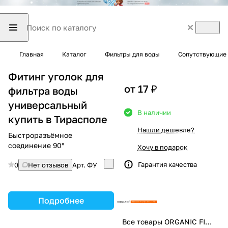
Главная
Каталог
Фильтры для воды
Сопутствующие 
Фитинг уголок для
от 17 ₽
фильтра воды
универсальный
В наличии
купить в Тирасполе
Нашли дешевле?
Быстроразъёмное
соединение 90°
Хочу в подарок
Гарантия качества
0
Нет отзывов
Арт.
ФУ
Подробнее
Все товары ORGANIC FILTER