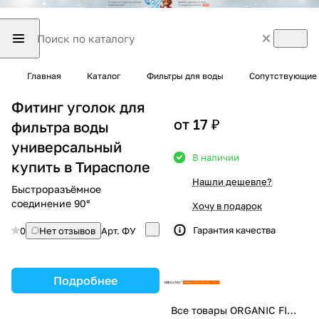
Главная
Каталог
Фильтры для воды
Сопутствующие 
Фитинг уголок для
от 17 ₽
фильтра воды
универсальный
В наличии
купить в Тирасполе
Нашли дешевле?
Быстроразъёмное
соединение 90°
Хочу в подарок
Гарантия качества
0
Нет отзывов
Арт.
ФУ
Подробнее
Все товары ORGANIC FILTER