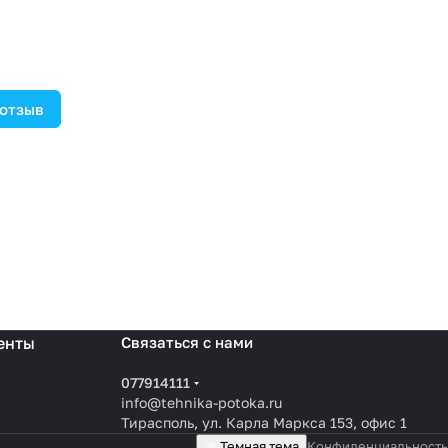
 отзыв
енты
Связаться с нами
077914111
info@tehnika-potoka.ru
Тирасполь, ул. Карла Маркса 153, офис 1
Темная тема
Конфиденциальность