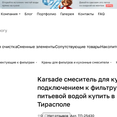
Компания
Блог
Портфолио
Галерея
Контакты
FAQ
 очистка
Сменные элементы
Сопутствующие товары
Накопит
лектующие к фильтрам
Краны для фильтров и кухонные смесители
Karsade смеситель для к
подключением к фильтру
питьевой водой купить в
Тирасполе
0
Нет отзывов
Арт.
ТП-25430