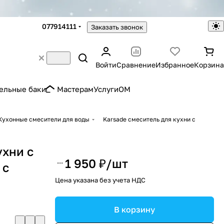
077914111
Заказать звонок
Войти
Сравнение
Избранное
Корзина
ельные баки
Мастерам
Услуги
OM
Кухонные смесители для воды
Karsade смеситель для кухни с
ухни с
1 950 ₽/
шт
 с
Цена указана без учета НДС
В корзину