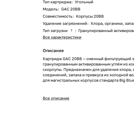
Тип картриджа
:
Угольный
Модель
:
GAC 20BB
Совместимость
:
Корпусы 20ВВ
Удаление загрязнений
:
Хлора, органики, запа
Тип загрузки
:
Гранулированный активиров
?
Все характеристики
Описание
Картридж GAC 20BB — сменный фильтрующий э
гранулированным активированным углём из ко
скорлупы. Предназначен для удаления хлора,
соединений, запаха и привкуса из холодной в
для магистральных корпусов стандарта Big Blue
Все описание