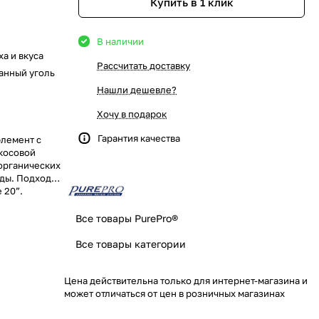
Купить в 1 клик
В наличии
ха и вкуса
Рассчитать доставку
анный уголь
Нашли дешевле?
Хочу в подарок
Гарантия качества
лемент с
косовой
 органических
оды. Подходит
 20”.
Все товары PurePro®
Все товары категории
Цена действительна только для интернет-магазина и
может отличаться от цен в розничных магазинах