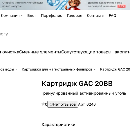
Компания
Блог
Портфолио
Галерея
Контакты
FAQ
 очистка
Сменные элементы
Сопутствующие товары
Накопит
ров воды
Картриджи для магистральных фильтров
Картридж GAC 2
Картридж GAC 20BB
Гранулированный активированный уголь
0
Нет отзывов
Арт.
6246
Характеристики