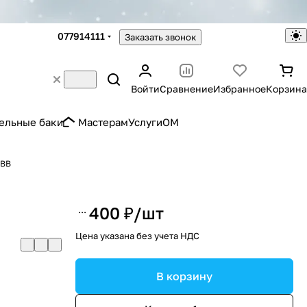
077914111
Заказать звонок
Войти
Сравнение
Избранное
Корзина
ельные баки
Мастерам
Услуги
OM
0BB
400 ₽/
шт
Цена указана без учета НДС
В корзину