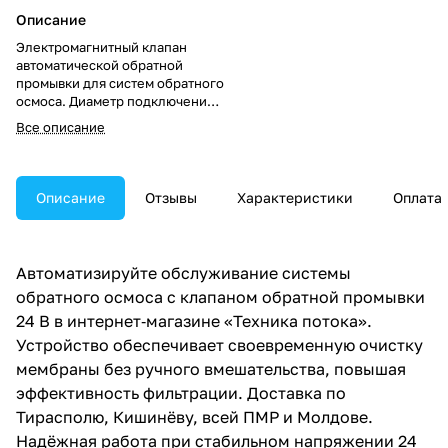
Описание
Электромагнитный клапан
автоматической обратной
промывки для систем обратного
осмоса. Диаметр подключения
— 1/4″, питание — 24 В.
Все описание
Автоматизирует процесс
очистки мембраны, продлевая
срок службы системы
водоочистки. Подходит для
Описание
Отзывы
Характеристики
Оплата
бытовых и коммерческих
RO‑установок.
Автоматизируйте обслуживание системы
обратного осмоса с клапаном обратной промывки
24 В в интернет‑магазине «Техника потока».
Устройство обеспечивает своевременную очистку
мембраны без ручного вмешательства, повышая
эффективность фильтрации. Доставка по
Тирасполю, Кишинёву, всей ПМР и Молдове.
Надёжная работа при стабильном напряжении 24