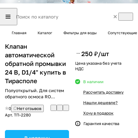
Главная
Каталог
Фильтры для воды
Сопутствующие 
Клапан
250 ₽/
шт
автоматической
обратной промывки
Цена указана без учета
НДС
24 В, D1/4" купить в
Тирасполе
В наличии
Полуоткрытый. Для систем
Рассчитать доставку
обратного осмоса RO
(надёжное управление
Нашли дешевле?
0
Нет отзывов
потоком)
Хочу в подарок
Арт.
ТП-2280
Гарантия качества
В корзину