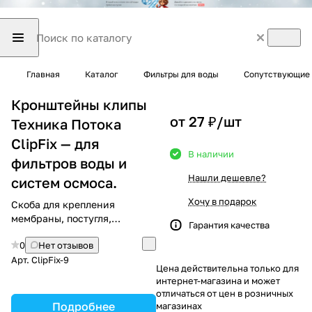
Главная
Каталог
Фильтры для воды
Сопутствующие 
Кронштейны клипы
от 27 ₽/
шт
Техника Потока
ClipFix — для
В наличии
фильтров воды и
Нашли дешевле?
систем осмоса.
Хочу в подарок
Скоба для крепления
мембраны, постугля,
Гарантия качества
минерализатора, любых
0
Нет отзывов
систем обратного осмоса
Арт.
ClipFix-9
Цена действительна только для
интернет-магазина и может
отличаться от цен в розничных
Подробнее
магазинах