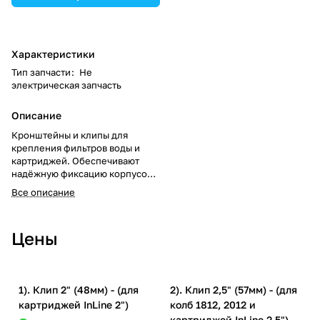
Характеристики
Тип запчасти
:
Не
электрическая запчасть
Описание
Кронштейны и клипы для
крепления фильтров воды и
картриджей. Обеспечивают
надёжную фиксацию корпусов,
упрощают монтаж и
Все описание
обслуживание систем
обратного осмоса и проточных
фильтров.
Цены
1). Клип 2" (48мм) - (для
2). Клип 2,5" (57мм) - (для
картриджей InLine 2")
колб 1812, 2012 и
картриджей InLine 2,5")