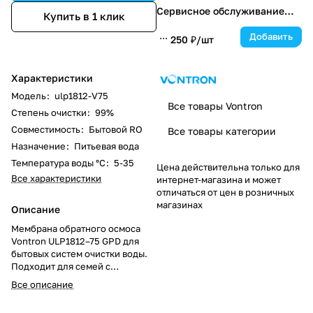
Сервисное обслуживание
Купить в 1 клик
каждые 6 месяцев
Добавить
250 ₽/
шт
Характеристики
Модель
:
ulp1812-V75
Все товары Vontron
Степень очистки
:
99%
Совместимость
:
Бытовой RO
Все товары категории
Назначение
:
Питьевая вода
Температура воды °С
:
5-35
Цена действительна только для
Все характеристики
интернет-магазина и может
отличаться от цен в розничных
магазинах
Описание
Мембрана обратного осмоса
Vontron ULP1812–75 GPD для
бытовых систем очистки воды.
Подходит для семей с
повышенным расходом воды,
Все описание
обеспечивает стабильную
фильтрацию до 98% и высокую