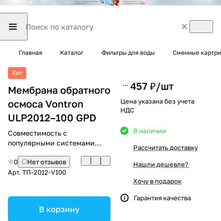
Главная
Каталог
Фильтры для воды
Сменные картри
Хит
457 ₽/
шт
Мембрана обратного
Цена указана без учета
осмоса Vontron
НДС
ULP2012–100 GPD
В наличии
Совместимость с
популярными системами
Рассчитать доставку
обратного осмоса
0
Нет отзывов
Нашли дешевле?
Арт.
ТП-2012-V100
Хочу в подарок
Гарантия качества
В корзину