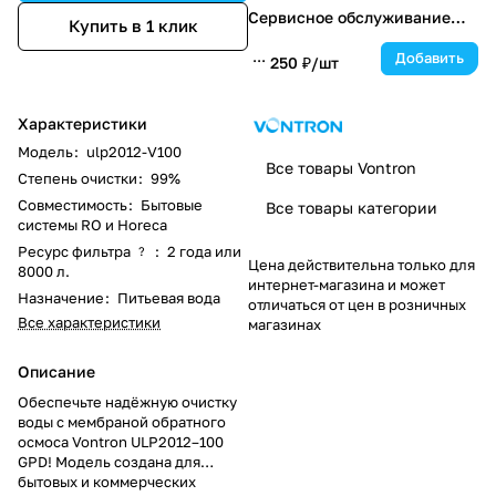
Сервисное обслуживание
Купить в 1 клик
каждые 6 месяцев
Добавить
250 ₽/
шт
Характеристики
Модель
:
ulp2012-V100
Все товары Vontron
Степень очистки
:
99%
Совместимость
:
Бытовые
Все товары категории
системы RO и Horeca
Ресурс фильтра
:
2 года или
?
Цена действительна только для
8000 л.
интернет-магазина и может
Назначение
:
Питьевая вода
отличаться от цен в розничных
Все характеристики
магазинах
Описание
Обеспечьте надёжную очистку
воды с мембраной обратного
осмоса Vontron ULP2012–100
GPD! Модель создана для
бытовых и коммерческих