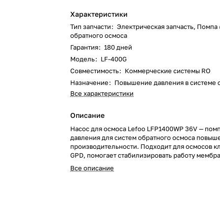
Характеристики
Тип запчасти
:
Электрическая запчасть, Помпа 
обратного осмоса
Гарантия
:
180 дней
Модель
:
LF-400G
Совместимость
:
Коммерческие системы RO
Назначение
:
Повышение давления в системе 
Все характеристики
Описание
Насос для осмоса Lefoo LFP1400WP 36V — пом
давления для систем обратного осмоса повыш
производительности. Подходит для осмосов к
GPD, помогает стабилизировать работу мембр
увеличить выход чистой воды и снизить зависи
Все описание
слабого давления в водопроводе.