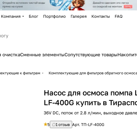
Компания
Блог
Портфолио
Галерея
Контакты
FAQ
 очистка
Сменные элементы
Сопутствующие товары
Накопит
лектующие к фильтрам
Комплектующие для фильтров обратного осмос
Насос для осмоса помпа
LF-400G купить в Тирасп
36V DC, поток от 2.8 л/мин, выходное давле
5
1 отзыв
Арт.
TП-LF-400G