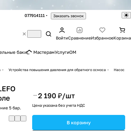
077914111
Заказать звонок
Войти
Сравнение
Избранное
Корзина
ельные баки
Мастерам
Услуги
OM
а
Устройства повышения давления для обратного осмоса
Насос
 LEFO
2 190 ₽/
шт
оле
Цена указана без учета НДС
ние 5 бар.
В корзину