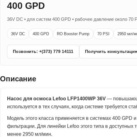
400 GPD
36V DC • для систем 400 GPD • рабочее давление около 70 P
36V DC
400 GPD
RO Booster Pump
70 PSI
2950 мл/м
Позвонить: +(373) 779 14111
Получить консультаци
Описание
Насос для осмоса Lefoo LFP1400WP 36V
— повышающая
используется в тех случаях, когда системе требуется с
Модель этого класса применяется в системах 400 GPD 
фильтрации. Для линейки Lefoo этого типа в доступных 
менее 2950 мл/мин.