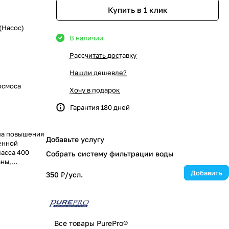
Купить в 1 клик
(Насос)
В наличии
Рассчитать доставку
Нашли дешевле?
осмоса
Хочу в подарок
Гарантия 180 дней
па повышения
Добавьте услугу
енной
ласса 400
Собрать систему фильтрации воды
аны,
мость от
Добавить
350 ₽/
усл.
Все товары PurePro®