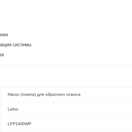
ении
зации системы
ах
Насос (помпа) для обратного осмоса
Lefoo
LFP1400WP