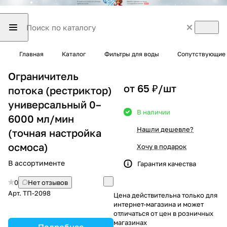
Главная
Каталог
Фильтры для воды
Сопутствующие 
Ограничитель
от 65 ₽/
шт
потока (рестриктор)
универсальный 0–
В наличии
6000 мл/мин
Нашли дешевле?
(точная настройка
осмоса)
Хочу в подарок
В ассортименте
Гарантия качества
0
Нет отзывов
Арт.
ТП-2098
Цена действительна только для
интернет-магазина и может
отличаться от цен в розничных
магазинах
Подробнее