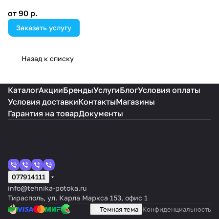
фильтрации.
от 90 р.
Заказать услугу
Назад к списку
Каталог
Акции
Бренды
Услуги
Блог
Условия оплаты
Условия доставки
Контакты
Магазины
Гарантия на товар
Документы
077914111
info@tehnika-potoka.ru
Тирасполь, ул. Карла Маркса 153, офис 1
Темная тема
Конфиденциальность