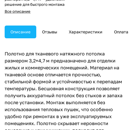
решение для быстрого монтажа
без нагрева. Обеспечивает
Все описание
ровную поверхность,
аккуратный внешний вид и
долговечный результат.
Описание
Отзывы
Характеристики
Оплата
Полотно для тканевого натяжного потолка
размером 3,2×4,7 м предназначено для отделки
жилых и коммерческих помещений. Материал на
тканевой основе отличается прочностью,
стабильной формой и устойчивостью к перепадам
температуры. Бесшовная конструкция позволяет
получить аккуратный потолок без стыков и запаха
после установки. Монтаж выполняется без
использования тепловых пушек, что особенно
удобно при ремонтах в уже эксплуатируемых
помещениях. Полотно скрывает неровности