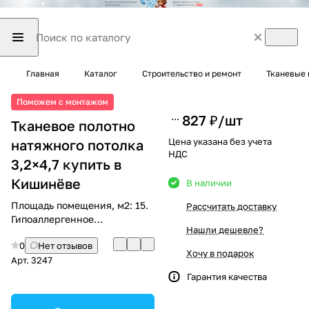
Главная
Каталог
Строительство и ремонт
Тканевые 
Поможем с монтажом
827 ₽/
шт
Тканевое полотно
Цена указана без учета
натяжного потолка
НДС
3,2×4,7 купить в
Кишинёве
В наличии
Площадь помещения, м2: 15.
Рассчитать доставку
Гипоаллергенное
Нашли дешевле?
экологичное полотно.
0
Нет отзывов
Хочу в подарок
Арт.
3247
Гарантия качества