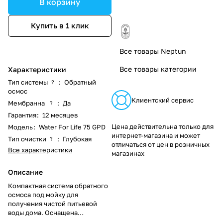
В корзину
Купить в 1 клик
Все товары Neptun
Все товары категории
Характеристики
Тип системы
:
Обратный
?
осмос
Клиентский сервис
Мембранна
:
Да
?
Гарантия
:
12 месяцев
Цена действительна только для
Модель
:
Water For Life 75 GPD
интернет-магазина и может
Тип очистки
:
Глубокая
?
отличаться от цен в розничных
Все характеристики
магазинах
Описание
Компактная система обратного
осмоса под мойку для
получения чистой питьевой
воды дома. Оснащена
металлическим баком 12 л,