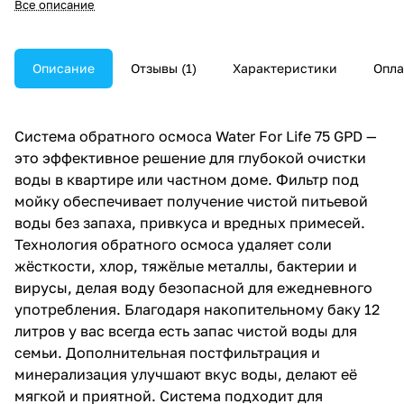
Все описание
минерализатором и защитой от
протечек — стабильный запас
безопасной воды каждый день.
Описание
Отзывы
1
Характеристики
Опла
Система обратного осмоса Water For Life 75 GPD —
это эффективное решение для глубокой очистки
воды в квартире или частном доме. Фильтр под
мойку обеспечивает получение чистой питьевой
воды без запаха, привкуса и вредных примесей.
Технология обратного осмоса удаляет соли
жёсткости, хлор, тяжёлые металлы, бактерии и
вирусы, делая воду безопасной для ежедневного
употребления. Благодаря накопительному баку 12
литров у вас всегда есть запас чистой воды для
семьи. Дополнительная постфильтрация и
минерализация улучшают вкус воды, делают её
мягкой и приятной. Система подходит для