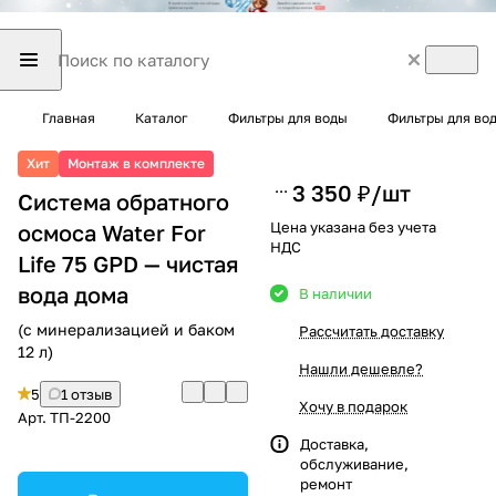
Главная
Каталог
Фильтры для воды
Фильтры для во
Хит
Монтаж в комплекте
3 350 ₽/
шт
Система обратного
Цена указана без учета
осмоса Water For
НДС
Life 75 GPD — чистая
вода дома
В наличии
(с минерализацией и баком
Рассчитать доставку
12 л)
Нашли дешевле?
5
1 отзыв
Хочу в подарок
Арт.
ТП-2200
Доставка,
обслуживание,
ремонт