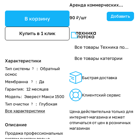
Аренда коммерческих
фильтров для воды
Добавить
90 ₽/
шт
В корзину
Купить в 1 клик
Все товары Техника потока
Все товары категории
Характеристики
Тип системы
:
Обратный
?
осмос
Быстрая доставка
Мембранна
:
Да
?
Гарантия
:
12 месяцев
Клиентский сервис
Модель
:
Эверест Макси 1500
Тип очистки
:
Глубокая
?
Все характеристики
Цена действительна только для
интернет-магазина и может
отличаться от цен в розничных
Описание
магазинах
Продажа профессиональных
систем очистки воды в