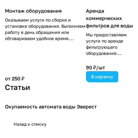
Монтаж оборудования
Аренда
коммерческих
Оказываем услуги по сборке и
фильтров для воды
установке оборудования. Выполняем
работу в день обращения или
Мы предоставляем
обговариваем удобное время.
услуги по аренде
Делаем все аккуратно и по
фильтрующего
согласованию с заказчиком.
оборудования.
Подберем для вас
именно то, что
90 ₽/
шт
нужно.
В корзину
от 250 ₽
Статьи
Окупаемость автомата воды Эверест
Советы покупателям
Назад к списку