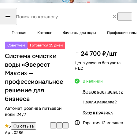
Главная
Каталог
Фильтры для воды
Профессиональн
Советуем
Готовится 15 дней
24 700 ₽/
шт
Система очистки
Цена указана без учета
воды «Эверест
НДС
Макси» —
профессиональное
В наличии
решение для
Рассчитать доставку
бизнеса
Нашли дешевле?
Автомат розлива питьевой
Хочу в подарок
воды 24/7
Гарантия 12 месяцев
5
3 отзыва
Арт.
0286