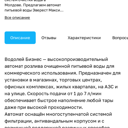
Молдове. Предлагаем автомат
питьевой воды Эверест Макси с
7-ступенчатой фильтрацией.
Все описание
Производительность до 300 л/
ч. Полная автоматизация
процессов. Себестоимость
воды — всего 0,26 руб/л.
Описание
Отзывы
Характеристики
Вопросы
Доставка по ПМР и Молдове.
Заказать оборудование можно
по телефону +(373) 779 141 11
Водолей Бизнес — высокопроизводительный
автомат розлива очищенной питьевой воды для
коммерческого использования. Предназначен для
установки в магазинах, торговых центрах,
офисных комплексах, жилых кварталах, на АЗС и
на улице. Скорость подачи от 1 до 7 л/мин
обеспечивает быстрое наполнение любой тары
даже при высокой проходимости.
Автомат оснащён многоступенчатой системой
фильтрации, антивандальным корпусом и с
возможной поддержкой различных способов