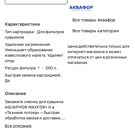
Все товары Аквафор
Характеристики
Все товары категории
Тип картриджа
:
Для фильтров
кувшинов
Удаление загрязнений
:
Цена действительна только для
Уменьшает образование
интернет-магазина и может
известкового налета. Удаляет
отличаться от цен в розничных
хлор
магазинах
Ресурс фильтра
:
200 л.
?
Быстрая замена картриджей
:
Да
Описание
Закажите сменку для кувшина
AQUAPHOR MAXFOR+ H в
«Технике потока» — быстрая
обработка заказа и доставка.
Телефоны: +(373) 779 14111, 68
Все описание
510902.