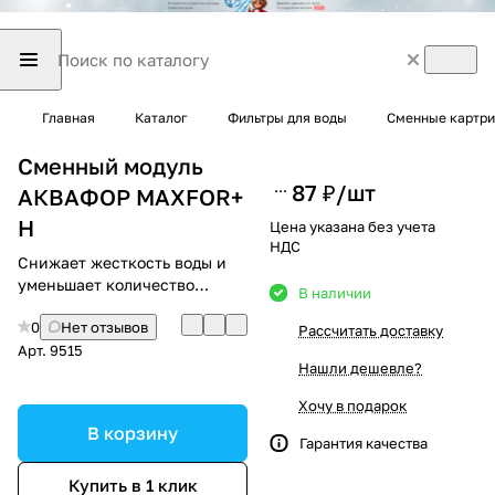
Главная
Каталог
Фильтры для воды
Сменные картри
Сменный модуль
87 ₽/
шт
АКВАФОР MAXFOR+
H
Цена указана без учета
НДС
Снижает жесткость воды и
уменьшает количество
В наличии
примесей в водопроводной
0
Нет отзывов
воде
Рассчитать доставку
Арт.
9515
Нашли дешевле?
Хочу в подарок
В корзину
Гарантия качества
Купить в 1 клик