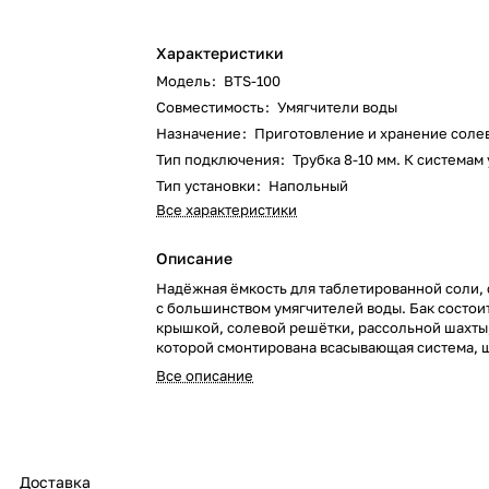
Характеристики
Модель
:
BTS-100
Совместимость
:
Умягчители воды
Назначение
:
Приготовление и хранение соле
Тип подключения
:
Трубка 8-10 мм. К системам
Тип установки
:
Напольный
Все характеристики
Описание
Надёжная ёмкость для таблетированной соли,
с большинством умягчителей воды. Бак состоит
крышкой, солевой решётки, рассольной шахты
которой смонтирована всасывающая система,
отсечной клапан и штуцер для соединения сол
Все описание
управляющим клапаном умягчителя. Купить со
BTS-100 для систем умягчения воды в интерне
Техника потока. Подходит для бытовой и комм
водоочистки. Доставка, консультация и подбор
оборудования.
Доставка