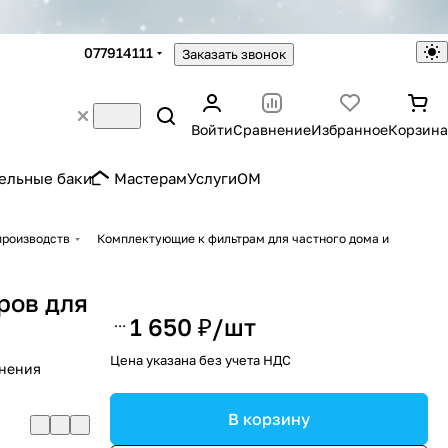
077914111
Заказать звонок
Войти
Сравнение
Избранное
Корзина
ельные баки
Мастерам
Услуги
OM
производств
Комплектующие к фильтрам для частного дома и
ров для
1 650 ₽/
шт
Цена указана без учета НДС
анения
В корзину