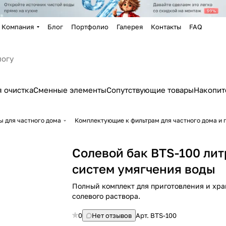
Компания
Блог
Портфолио
Галерея
Контакты
FAQ
 очистка
Сменные элементы
Сопутствующие товары
Накопит
ы для частного дома
Комплектующие к фильтрам для частного дома и 
Солевой бак BTS-100 лит
систем умягчения воды
Полный комплект для приготовления и хр
солевого раствора.
0
Нет отзывов
Арт.
BTS-100