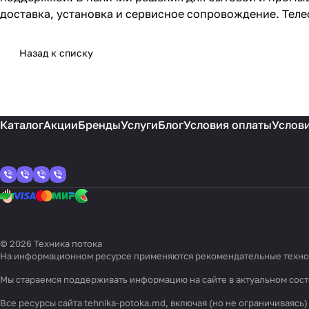
доставка, установка и сервисное сопровождение. Телефо
Назад к списку
Каталог
Акции
Бренды
Услуги
Блог
Условия оплаты
Услови
© 2026 Техника потока
На информационном ресурсе применяются
рекомендательные техн
Мы стараемся поддерживать информацию на сайте в актуальном сост
Все ресурсы сайта tehnika-potoka.md, включая (но не ограничиваяс