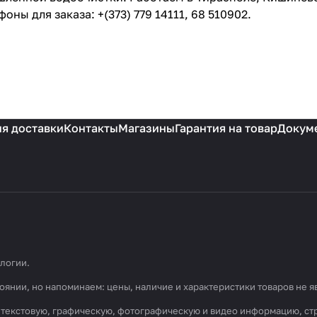
ны для заказа: +(373) 779 14111, 68 510902.
я доставки
Контакты
Магазины
Гарантия на товар
Докум
ологии
.
оянии, но напоминаем: цены, наличие и характеристики товаров не 
ь) текстовую, графическую, фотографическую и видео информацию, с