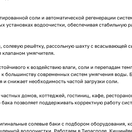
етированной соли и автоматической регенерации систе
х установках водоочистки, обеспечивая стабильную р
, солевую решётку, рассольную шахту с всасывающей 
м клапаном умягчителя.
стойчивого к воздействию влаги, соли и перепадам тем
 к большинству современных систем умягчения воды. 
 и снижает необходимость частой загрузки соли.
 частных домов, коттеджей, гостиниц, кафе, ресторан
 бака позволяет поддерживать корректную работу сис
игинальные солевые баки с подбором оборудования, к
ленной водоочистки. Работаем в Тирасполе, Кишинёве