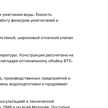
м умягчения воды. Ёмкость
аботу фильтров-умягчителей и
системой, шариковый отсечной клапан
пературы. Конструкция рассчитана на
Благодаря оптимальному объёму BTS-
ов, производственных предприятий и
темы водоподготовки и продлевает
онсультацией и технической
, ПМР и по всей Молдове. Доступна