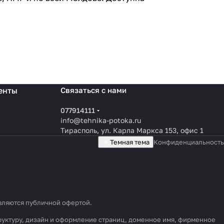
енты
Связаться с нами
077914111
info@tehnika-potoka.ru
Тирасполь, ул. Карла Маркса 153, офис 1
Темная тема
Конфиденциальность
являются публичной офертой.
труктуру, дизайн и оформление страниц, доменное имя, фирменное