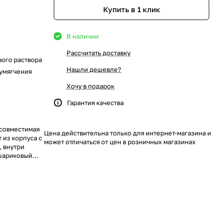
Купить в 1 клик
В наличии
Рассчитать доставку
вого раствора
Нашли дешевле?
 умягчения
Хочу в подарок
Гарантия качества
 совместимая
Цена действительна только для интернет-магазина и
 из корпуса с
может отличаться от цен в розничных магазинах
, внутри
 шариковый
евого бака с
левой бак
т-магазине
ерческой