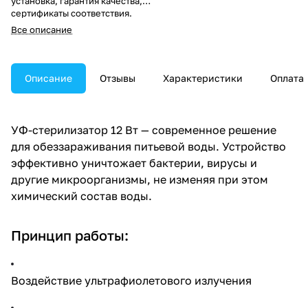
установка, гарантия качества,
сертификаты соответствия.
Доставка по ПМР и Молдове.
Все описание
Закажите систему
обеззараживания воды прямо
сейчас по телефону +(373) 779
14111. Магазин «Техника
Описание
Отзывы
Характеристики
Оплата
потока» — ваш надёжный
поставщик систем
водоочистки.
УФ-стерилизатор 12 Вт — современное решение
для обеззараживания питьевой воды. Устройство
эффективно уничтожает бактерии, вирусы и
другие микроорганизмы, не изменяя при этом
химический состав воды.
Принцип работы:
Воздействие ультрафиолетового излучения