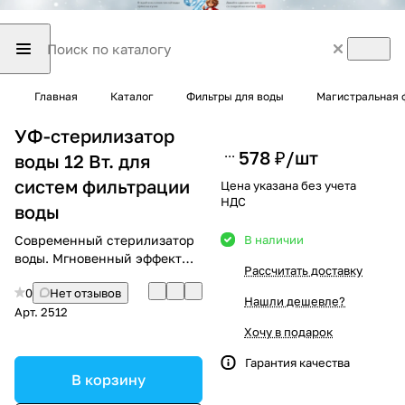
Главная
Каталог
Фильтры для воды
Магистральная 
УФ-стерилизатор
578 ₽/
шт
воды 12 Вт. для
систем фильтрации
Цена указана без учета
НДС
воды
Современный стерилизатор
В наличии
воды. Мгновенный эффект
Рассчитать доставку
очистки
0
Нет отзывов
Нашли дешевле?
Арт.
2512
Хочу в подарок
Гарантия качества
В корзину