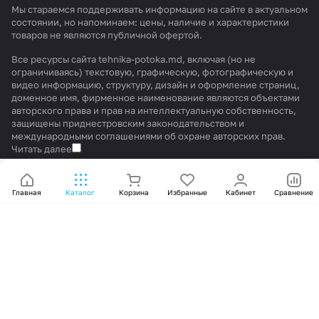
Мы стараемся поддерживать информацию на сайте в актуальном
состоянии, но напоминаем: цены, наличие и характеристики
товаров не являются публичной офертой.
Все ресурсы сайта tehnika-potoka.md, включая (но не
ограничиваясь) текстовую, графическую, фотографическую и
видео информацию, структуру, дизайн и оформление страниц,
доменное имя, фирменное наименование являются объектами
авторского права и прав на интеллектуальную собственность,
защищены приднестровским законодательством и
международными соглашениями об охране авторских прав.
Читать далее
Главная
Каталог
Корзина
Избранные
Кабинет
Сравнение