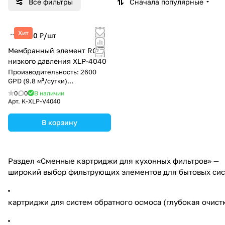
Все фильтры
Сначала популярные
Хит
2 990 ₽/
шт
Мембранный элемент RO
низкого давления XLP-4040
Производительность: 2600
GPD (9.8 м³/сутки)
Обеспечивает высокое
0
0
В наличии
качество воды.
Арт.
K-XLP-V4040
В корзину
Раздел «Сменные картриджи для кухонных фильтров» —
широкий выбор фильтрующих элементов для бытовых сист
картриджи для систем обратного осмоса (глубокая очистк