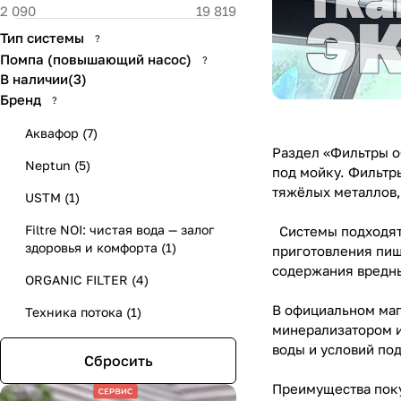
Тип системы
?
Помпа (повышающий насос)
?
В наличии
(
3
)
Бренд
?
Аквафор
(
7
)
Раздел «Фильтры о
Neptun
(
5
)
под мойку. Фильтр
тяжёлых металлов, 
USTM
(
1
)
Filtre NOI: чистая вода — залог
Системы подходят 
здоровья и комфорта
(
1
)
приготовления пищ
содержания вредн
ORGANIC FILTER
(
4
)
В официальном маг
Техника потока
(
1
)
минерализатором и
воды и условий по
Сбросить
Преимущества поку