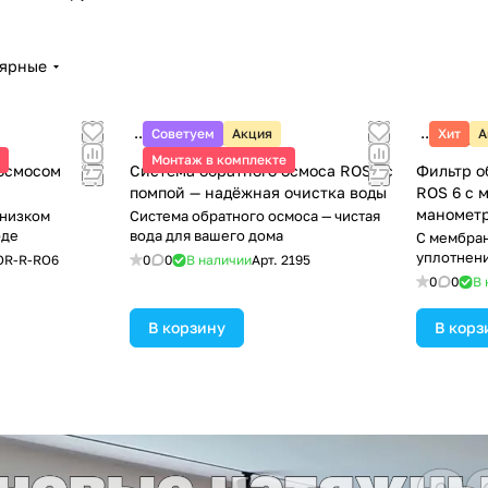
лярные
Советуем
Акция
Хит
А
3 430 ₽/
шт
2 690
Монтаж в комплекте
осмосом
Система обратного осмоса ROS6 с
Фильтр о
помпой — надёжная очистка воды
ROS 6 с 
маномет
 низком
Система обратного осмоса — чистая
оде
вода для вашего дома
С мембран
уплотнени
OR-R-RO6
0
0
В наличии
Арт.
2195
полным к
0
0
В 
В корзину
В корз