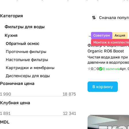
Категория
Сначала попу
Фильтры для воды
Кухня
Советуем
Акция
3 790 ₽/
шт
Монтаж в комплекте
Обратный осмос
Фильтр с обратным 
Organic RO6 Boost
Проточные фильтры
Чистая вода даже при
Настольные фильтры
давлении в водопров
Картриджи и мембраны
0
0
В наличии
Арт.
Диспенсеры для воды
Розничная цена
В корзину
Клубная цена
MDL