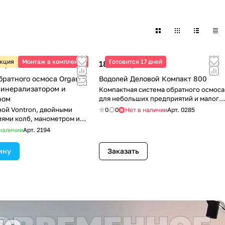
кция
Монтаж в комплекте
Готовится 17 дней
 ₽/
шт
18 300 ₽/
шт
братного осмоса Organic
Водолей Деловой Компакт 800
минерализатором и
Компактная система обратного осмоса
ром
для небольших предприятий и малого
бизнеса
ой Vontron, двойными
0
0
Нет в наличии
Арт.
0285
ями колб, манометром и
омплектом подключения.
наличии
Арт.
2194
ину
Заказать