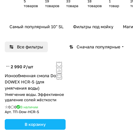
5
19
33
18
1
2
картр
траль
тног
рации
фил
р
товаров
товаров
товара
товаров
товар
т
иджей
ных
о
питье
ьтр-
фильт
осмо
вой
кув
ров
са
воды
шин
Самый популярный 10" SL
Фильтры под мойку
Маги
ов
Все фильтры
Сначала популярные
2 990 ₽/
шт
Ионообменная смола Dow
DOWEX HCR-S (для
умягчения воды)
Умягчение воды. Эффективное
удаление солей жёсткости
0
0
В наличии
Арт.
ТП-Dow-HCR-S
В корзину