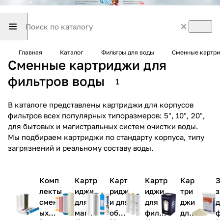
Главная
Каталог
Фильтры для воды
Сменные картри
Сменные картриджи для
фильтров воды
1
В каталоге представлены картриджи для корпусов
фильтров всех популярных типоразмеров: 5", 10", 20",
для бытовых и магистральных систем очистки воды.
Мы подбираем картриджи по стандарту корпуса, типу
загрязнений и реальному составу воды.
Комп
Картр
Карт
Картр
Кар
З
лекты
иджи
ридж
иджи
три
з
сменн
для
и для
для
джи
д
ых
магис
обра
фильт
для
ф