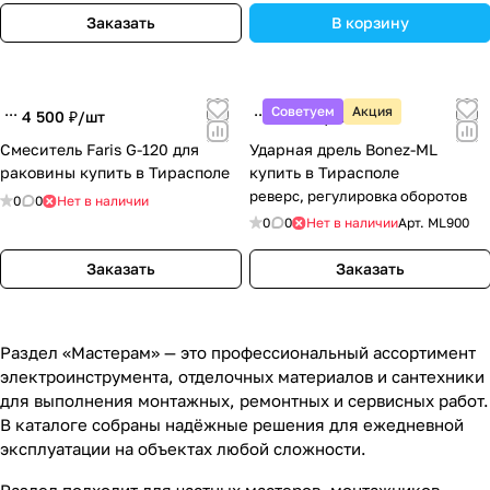
Заказать
В корзину
Советуем
Акция
4 500 ₽/
шт
1 200 ₽/
шт
Смеситель Faris G-120 для
Ударная дрель Bonez-ML
раковины купить в Тирасполе
купить в Тирасполе
реверс, регулировка оборотов
0
0
Нет в наличии
0
0
Нет в наличии
Арт.
ML900
Заказать
Заказать
Раздел «Мастерам» — это профессиональный ассортимент
электроинструмента, отделочных материалов и сантехники
для выполнения монтажных, ремонтных и сервисных работ.
В каталоге собраны надёжные решения для ежедневной
эксплуатации на объектах любой сложности.