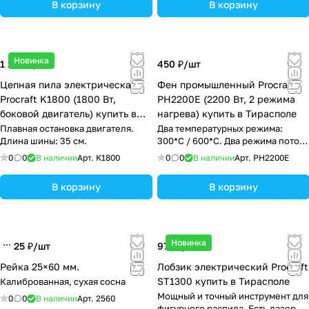
В корзину
В корзину
Новинка
1 250 ₽/
шт
450 ₽/
шт
Цепная пила электрическая
Фен промышленный Procraft
Procraft K1800 (1800 Вт,
PH2200E (2200 Вт, 2 режима
боковой двигатель) купить в
нагрева) купить в Тирасполе
Тирасполе
Плавная остановка двигателя.
Два температурных режима:
Длина шины: 35 см.
300*С / 600*С. Два режима потока
воздуха: 500/650 л/мин
0
0
В наличии
Арт.
K1800
0
0
В наличии
Арт.
PH2200E
В корзину
В корзину
Новинка
25 ₽/
шт
975 ₽/
шт
Рейка 25×60 мм.
Лобзик электрический Procraft
ST1300 купить в Тирасполе
Калиброванная, сухая сосна
Мощный и точный инструмент для
0
0
В наличии
Арт.
2560
фигурного распила. Есть лазер и