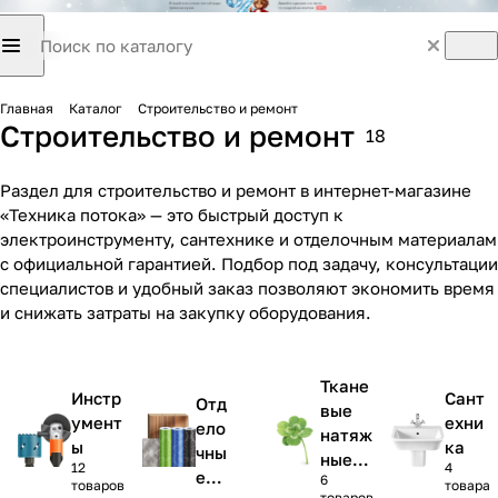
Главная
Каталог
Строительство и ремонт
Строительство и ремонт
18
Раздел для строительство и ремонт в интернет-магазине
«Техника потока» — это быстрый доступ к
электроинструменту, сантехнике и отделочным материалам
с официальной гарантией. Подбор под задачу, консультации
специалистов и удобный заказ позволяют экономить время
и снижать затраты на закупку оборудования.
Ткане
Инстр
Сант
Отд
вые
умент
ехни
ело
натяж
ы
ка
чны
ные
12
4
е
6
потол
товаров
товара
товаров