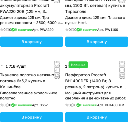
аккумуляторная Procraft
мм, 1100 Вт, сетевая) купить в
PWA220 20В (125 мм, 3
Тирасполе
скорости, бесщёточная) купить
Диаметр диска 125 мм. Три
Диаметр диска 125 мм. Плавного
режима скорости — 3500, 6000 и
пуска- Нет!.
в Тирасполе
8000 об/мин
0
0
В наличии
Арт.
PWA220
0
0
В наличии
Арт.
PW1100
В корзину
В корзину
Новинка
1 716 ₽/
шт
1 354 ₽/
шт
Тканевое полотно натяжного
Перфоратор Procraft
потолка 6×5,2 купить в
BH1400DFR (1400 Вт, 3
Кишинёве
режима, 2 патрона) купить в
Тирасполе
Гипоаллергенное экологичное
Мощный инструмент для
полотно
сверления и демонтажных работ.
0
0
В наличии
Арт.
0652
0
0
В наличии
Арт.
BH1400DFR
В корзину
В корзину