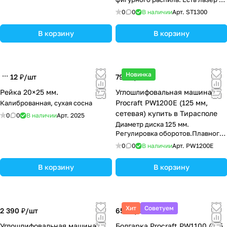
подсветка
0
0
В наличии
Арт.
ST1300
В корзину
В корзину
Новинка
12 ₽/
шт
799 ₽/
шт
Рейка 20×25 мм.
Углошлифовальная машина
Procraft PW1200E (125 мм,
Калиброванная, сухая сосна
сетевая) купить в Тирасполе
0
0
В наличии
Арт.
2025
Диаметр диска 125 мм.
Регулировка оборотов.Плавного
пуска- Нет!.
0
0
В наличии
Арт.
PW1200E
В корзину
В корзину
Хит
Советуем
2 390 ₽/
шт
650 ₽/
шт
Углошлифовальная машина
Болгарка Procraft PW1100 (125