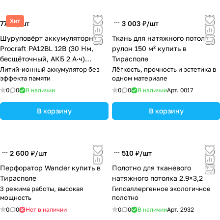
Хит
770 ₽/
шт
3 003 ₽/
шт
Шуруповёрт аккумуляторный
Ткань для натяжного потолка,
Procraft PA12BL 12В (30 Нм,
рулон 150 м² купить в
бесщёточный, АКБ 2 А·ч)
Тирасполе
купить в Тирасполе
Литий-ионный аккумулятор без
Лёгкость, прочность и эстетика в
эффекта памяти
одном материале
0
0
В наличии
0
0
В наличии
Арт.
0017
В корзину
В корзину
2 600 ₽/
шт
510 ₽/
шт
Перфоратор Wander купить в
Полотно для тканевого
Тирасполе
натяжного потолка 2.9×3,2
3 режима работы, высокая
Гипоаллергенное экологичное
мощность
полотно
0
0
Нет в наличии
0
0
В наличии
Арт.
2932