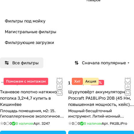
мат
ки
ери
алы
Фильтры под мойку
Магистральные фильтры
Фильтрующие загрузки
Все фильтры
Сначала популярные
Поможем с монтажом
Хит
Акция
827 ₽/
шт
1 020 ₽/
шт
-20%
Тканевое полотно натяжного
Шуруповёрт аккумуляторный
потолка 3,2×4,7 купить в
Procraft PA18LiPro 20В (45 Нм,
Кишинёве
повышенная мощность, кейс)
купить в Тирасполе
Площадь помещения, м2: 15.
Мощный бесщёточный
Гипоаллергенное экологичное
инструмент. Литий-ионный
полотно.
аккумулятор без эффекта памяти.
0
0
В наличии
Арт.
3247
0
0
В наличии
Арт.
PA18LiPro
Прочный кейс.