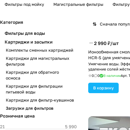
Фильтры под мойку
Магистральные фильтры
Фильтру
Категория
Сначала попу
Фильтры для воды
Картриджи и засыпки
2 990 ₽/
шт
Комплекты сменных картриджей
Ионообменная смо
HCR-S (для умягчен
Картриджи для магистральных
фильтров
Умягчение воды. Эфф
удаление солей жёст
Картриджи для обратного
0
0
В наличии
Арт.
осмоса
Картриджи для фильтрации
В корзину
питьевой воды
Картриджи для фильтр-кувшинов
Загрузки для фильтров
Розничная цена