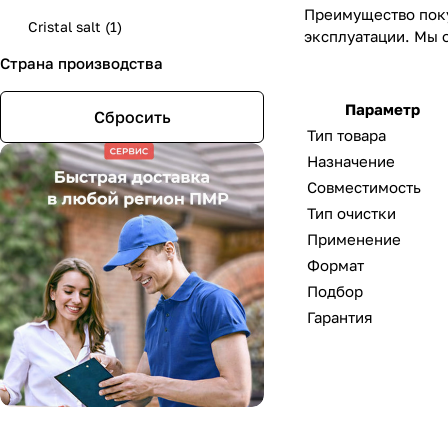
Преимущество поку
Cristal salt
(
1
)
эксплуатации. Мы 
Страна производства
DOWEX
(
1
)
Параметр
Сбросить
Тип товара
Назначение
Совместимост
Тип очистки
Применение
Формат
Подбор
Гарантия