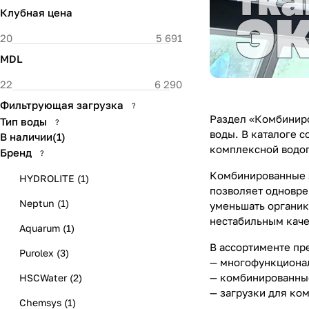
Клубная цена
MDL
Фильтрующая загрузка
?
Раздел «Комбиниро
Тип воды
?
воды. В каталоге 
В наличии
(
1
)
комплексной водоп
Бренд
?
Комбинированные з
HYDROLITE
(
1
)
позволяет одновре
Neptun
(
1
)
уменьшать органик
нестабильным каче
Aquarum
(
1
)
В ассортименте пр
Purolex
(
3
)
— многофункционал
— комбинированные
HSCWater
(
2
)
— загрузки для ко
Chemsys
(
1
)