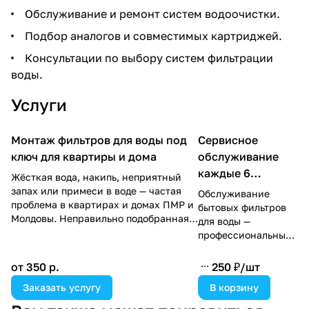
Обслуживание и ремонт систем водоочистки.
Подбор аналогов и совместимых картриджей.
Консультации по выбору систем фильтрации
воды.
Услуги
Монтаж фильтров для воды под
Сервисное
ключ для квартиры и дома
обслуживание
каждые 6
Жёсткая вода, накипь, неприятный
месяцев
запах или примеси в воде — частая
Обслуживание
проблема в квартирах и домах ПМР и
бытовых фильтров
Молдовы. Неправильно подобранная
для воды —
или установленная система очистки
профессиональный
не решает проблему и приводит к
сервис для
лишним расходам.
стабильной и
от 350 р.
250 ₽/
шт
безопасной работы
Мы внимательно подходим к каждому
Заказать услугу
В корзину
систем очистки.
вопросу, чтобы учесть ваши