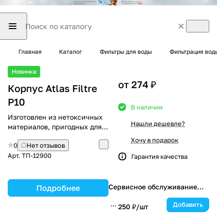
Главная
Каталог
Фильтры для воды
Фильтрация вод
Новинка
от 274 ₽
Корпус Atlas Filtre
P10
В наличии
Изготовлен из нетоксичных
Нашли дешевле?
материалов, пригодных для
питьевой воды
Хочу в подарок
0
Нет отзывов
Арт.
ТП-12900
Гарантия качества
Сервисное обслуживание
Подробнее
каждые 6 месяцев
Добавить
250 ₽/
шт