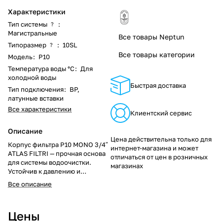
Характеристики
Тип системы
:
?
Магистральные
Все товары Neptun
Типоразмер
:
10SL
?
Все товары категории
Модель
:
P10
Температура воды °С
:
Для
холодной воды
Быстрая доставка
Тип подключения
:
ВР,
латунные вставки
Все характеристики
Клиентский сервис
Описание
Цена действительна только для
Корпус фильтра P10 MONO 3/4″
интернет-магазина и может
ATLAS FILTRI — прочная основа
отличаться от цен в розничных
для системы водоочистки.
магазинах
Устойчив к давлению и
коррозии, совместим со
Все описание
стандартными картриджами.
Доставка по Молдове!
Телефоны: +(373) 779 14111, 68
Цены
510902.