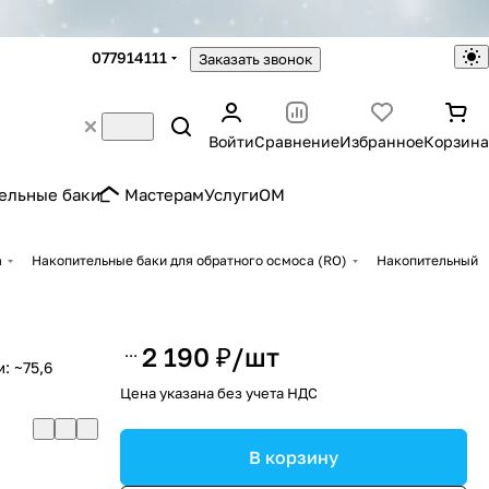
077914111
Заказать звонок
Войти
Сравнение
Избранное
Корзина
ельные баки
Мастерам
Услуги
OM
а
Накопительные баки для обратного осмоса (RO)
Накопительный
2 190 ₽/
шт
: ~75,6
Цена указана без учета НДС
В корзину