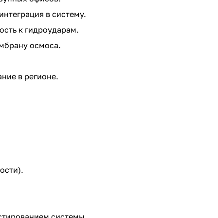
интеграция в систему.
ость к гидроударам.
ембрану осмоса.
ание в регионе.
ости).
естированием системы.