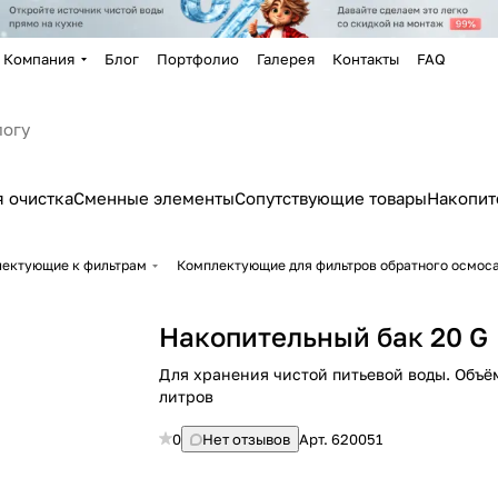
Компания
Блог
Портфолио
Галерея
Контакты
FAQ
 очистка
Сменные элементы
Сопутствующие товары
Накопит
лектующие к фильтрам
Комплектующие для фильтров обратного осмос
Накопительный бак 20 G
Для хранения чистой питьевой воды. Объём
литров
0
Нет отзывов
Арт.
620051