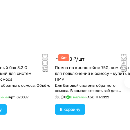
Хит
1 250 ₽/
шт
ный бак 3.2 G
Помпа на кронштейне 75G, комплект
кий для систем
для подключения к осмосу - купить в
осмоса
ПМР
 обратного осмоса. Объём:
Для бытовой системы обратного
осмоса. В комплекте есть всё для
подключения
личии
Арт.
620037
0
0
В наличии
Арт.
ТП-1322
у
В корзину