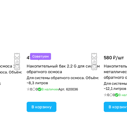
Советуем
475 ₽/
шт
580 ₽/
шт
осмоса 11G
Накопительный бак 2.2 G для систем
Накопитель
обратного осмоса
металличес
моса. Объём:
обратного 
Для системы обратного осмоса. Объём:
~8,3 литров
Для системы
1
~12,1 литров
0
0
В наличии
Арт.
620036
0
0
В на
В корзину
В корзин