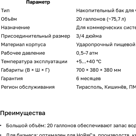
Параметр
Тип
Накопительный бак для 
Объём
20 галлонов (~75,7 л)
Назначение
Для коммерческих систе
Присоединительный размер
3/4 дюйма
Материал корпуса
Ударопрочный пищевой
Рабочее давление
0,5–7 атм
Температура эксплуатации
+5…+40 °C
Габариты (В × Ш × Г)
700 × 380 × 380 мм
Гарантия
6 месяцев
Регион обслуживания
Тирасполь, Кишинёв, П
Преимущества
Большой объём: 20 галлонов обеспечивают запас во
Для бизнеса: оптимален для HoReCa, производств, 