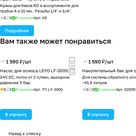
Краны для баков RO в ассортименте для
трубок 6 и 10 мм.. Резьбы 1/4" и 3/4".
0
0
В наличии
Арт.
КБ
Подробнее
Вам также может понравиться
1 590 ₽/
шт
1 590 ₽/
шт
Насос для осмоса LEFO LF-300G
Накопительный бак для 
24V DC, поток от 2 л/мин, выходное
Для системы обратного ос
давление 5 бар.
~41,6 литров
5
1
В наличии
Арт.
TП-LF-300G
0
0
В наличии
Арт.
62005
В корзину
В корзину
Назад к списку