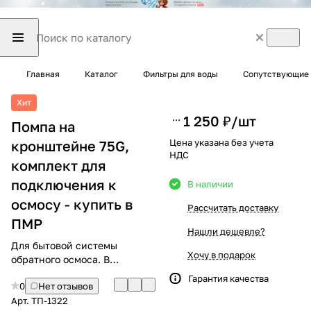
Главная
Каталог
Фильтры для воды
Сопутствующие 
Хит
1 250 ₽/
шт
Помпа на
Цена указана без учета
кронштейне 75G,
НДС
комплект для
подключения к
В наличии
осмосу - купить в
Рассчитать доставку
ПМР
Нашли дешевле?
Для бытовой системы
Хочу в подарок
обратного осмоса. В
комплекте есть всё для
Гарантия качества
0
Нет отзывов
подключения
Арт.
ТП-1322