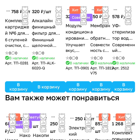
Хит
Хит
758 ₽/
шт
320 ₽/
шт
329 ₽/
шт
350 ₽/
шт
578 ₽/
шт
Советуем
Комплект
Алкалайн
Модуль
Мембран
УФ-
картридже
финишный
кондицион
а
стерилиза
й №6 для
фильтр для
ирования
обратног
тор воды
обратного
воды
6 ступеней
Финишный
воды 2 в 1
о осмоса
12 Вт. для
Улучшает
Совмести
Современн
осмоса
очистки, с
щелочной
вкус,
Vontron
мость с
систем
ый
мембраной
(alkaline)
купить в
0
0
0
0
корректиру
популярн
стерилизат
Vontron
картридж для
ULP1812–
фильтрац
Тирасполе
В наличии
В наличии
0
0
0
0
0
0
ет pH,
ыми
ор воды.
ulp1812-75
систем
75 GPD
ии воды
Арт.
ТП-0281
Арт.
ТП-ALK-
В наличии
В наличии
В наличии
насыщает
системами
Мгновенны
GPD
обратного
6020-Q
Арт.
ТП-0901
Арт.
ТП-1812-
Арт.
2512
воду
обратного
й эффект
V75
осмоса.
магнием и
осмоса
очистки
Диапазон pH 8.0
кальцием
В
В
В
В
– 9.5
В корзину
корзину
корзину
корзину
корзину
Вам также может понравиться
Хит
Советуем
Хит
Хит
475
580 ₽/
250 ₽/
шт
680
250 ₽/
857 ₽/
1 268 ₽/
шт
Советуем
₽/
шт
шт
Электричес
₽/
шт
шт
шт
Комплект
кий
Нако
Накопи
повышаю