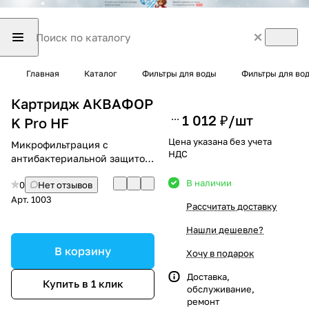
Главная
Каталог
Фильтры для воды
Фильтры для во
Картридж АКВАФОР
1 012 ₽/
шт
K Pro HF
Цена указана без учета
Микрофильтрация с
НДС
антибактериальной защитой.
0,1 мкм
В наличии
0
Нет отзывов
Арт.
1003
Рассчитать доставку
Нашли дешевле?
В корзину
Хочу в подарок
Доставка,
Купить в 1 клик
обслуживание,
ремонт