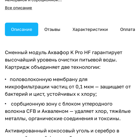
зоной. Обеспечивает
Все описание
микрофильтрацию частиц
размером более 0,1 мкм и 99,9
% защиту от бактерий и цист.
Удаляет хлор, тяжёлые
Описание
Отзывы
Характеристики
Оплата
металлы, органические
соединения. Содержит
безопасное серебро в активной
ионной форме. Срок службы —
Сменный модуль Аквафор K Pro HF гарантирует
до 12 месяцев.
высочайший уровень очистки питьевой воды.
Картридж объединяет две технологии:
половолоконную мембрану для
микрофильтрации частиц от 0,1 мкм — защищает от
бактерий и цист, устойчивых к хлору;
сорбционную зону с блоком углеродного
волокна CFB и Акваленом — удаляет хлор, тяжёлые
металлы, органические соединения и токсины.
Активированный кокосовый уголь и серебро в