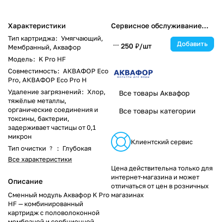
Характеристики
Сервисное обслуживание
каждые 6 месяцев
Тип картриджа
:
Умягчающий,
Добавить
250 ₽/
шт
Мембранный, Аквафор
Модель
:
K Pro HF
Совместимость
:
АКВАФОР Eco
Pro, АКВАФОР Eco Pro H
Удаление загрязнений
:
Хлор,
Все товары Аквафор
тяжёлые металлы,
органические соединения и
Все товары категории
токсины, бактерии,
задерживает частицы от 0,1
микрон
Клиентский сервис
Тип очистки
:
Глубокая
?
Все характеристики
Цена действительна только для
интернет-магазина и может
Описание
отличаться от цен в розничных
Сменный модуль Аквафор K Pro
магазинах
HF — комбинированный
картридж с половолоконной
мембраной и сорбционной