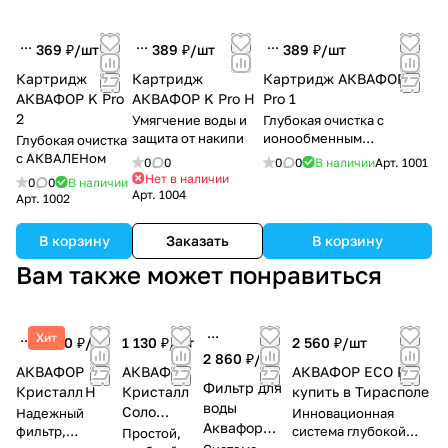
369 ₽/
шт
389 ₽/
шт
389 ₽/
шт
Картридж
Картридж
Картридж АКВАФОР K
АКВАФОР K Pro
АКВАФОР K Pro H
Pro 1
2
Умягчение воды и
Глубокая очистка с
защита от накипи
ионообменным
Глубокая очистка
сорбентом
с АКВАЛЕНом
0
0
0
0
В наличии
Арт.
1001
Нет в наличии
0
0
В наличии
Арт.
1004
Арт.
1002
В корзину
Заказать
В корзину
Вам также может понравиться
Хит
2 190 ₽/
шт
1 130 ₽/
шт
2 560 ₽/
шт
2 860 ₽/
шт
АКВАФОР
АКВАФОР
АКВАФОР ECO Pro
Фильтр для
Кристалл Н
Кристалл
купить в Тирасполе
воды
Соло
Надежный
Инновационная
Аквафор
фильтр,
купить в
система глубокой
Простой,
Eco H Pro