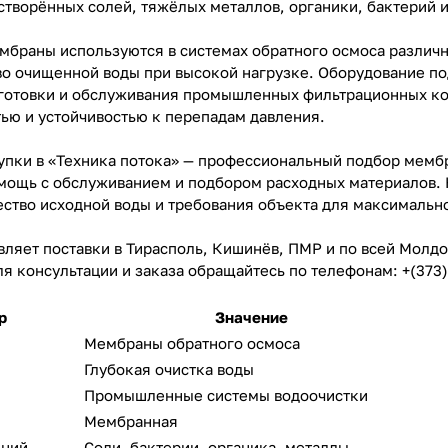
створённых солей, тяжёлых металлов, органики, бактерий и
раны используются в системах обратного осмоса различн
во очищенной воды при высокой нагрузке. Оборудование п
готовки и обслуживания промышленных фильтрационных ко
ью и устойчивостью к перепадам давления.
пки в «Техника потока» — профессиональный подбор мембр
мощь с обслуживанием и подбором расходных материалов.
ество исходной воды и требования объекта для максимальн
ляет поставки в Тирасполь, Кишинёв, ПМР и по всей Молдо
 консультации и заказа обращайтесь по телефонам: +(373) 7
р
Значение
Мембраны обратного осмоса
Глубокая очистка воды
Промышленные системы водоочистки
Мембранная
рязнений
Соли, бактерии, органика, металлы