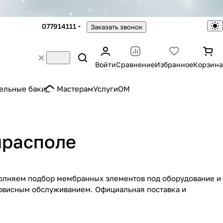
077914111
Заказать звонок
Войти
Сравнение
Избранное
Корзина
ельные баки
Мастерам
Услуги
OM
ирасполе
олняем подбор мембранных элементов под оборудование и
рвисным обслуживанием. Официальная поставка и