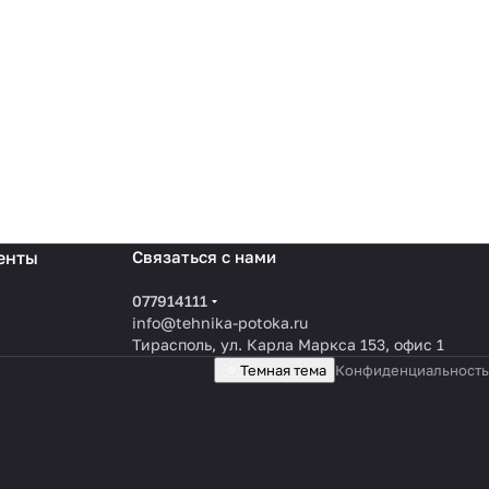
енты
Связаться с нами
077914111
info@tehnika-potoka.ru
Тирасполь, ул. Карла Маркса 153, офис 1
Темная тема
Конфиденциальность