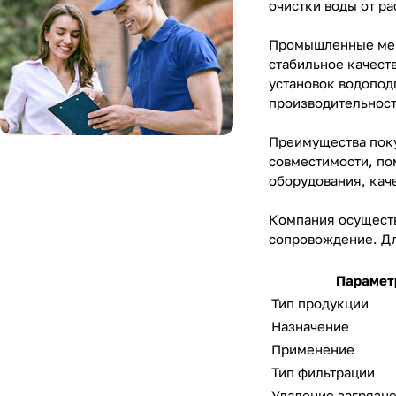
очистки воды от ра
Промышленные мемб
стабильное качест
установок водопод
производительност
Преимущества поку
совместимости, по
оборудования, кач
Компания осуществ
сопровождение. Для
Парамет
Тип продукции
Назначение
Применение
Тип фильтрации
Удаление заг