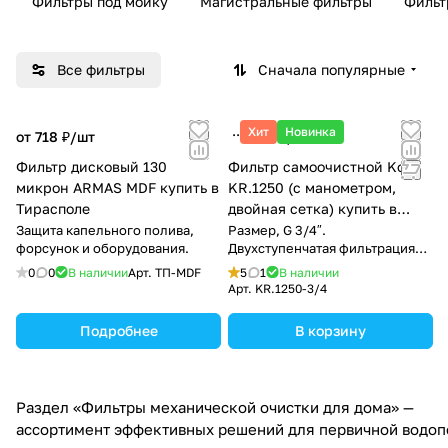
Фильтры под мойку
Магистральные фильтры
Фильт
Все фильтры
Сначала популярные
Хит
Новинка
от 718 ₽/
шт
880 ₽/
шт
Фильтр дисковый 130
Фильтр самоочистной Koer
микрон ARMAS MDF купить в
KR.1250 (с манометром,
Тирасполе
двойная сетка) купить в
Тирасполе
Защита капельного полива,
Размер, G 3/4″.
форсунок и оборудования.
Двухступенчатая фильтрация
100 мкм
0
0
В наличии
Арт.
ТП-MDF
5
1
В наличии
Арт.
KR.1250-3/4
Подробнее
В корзину
Раздел «Фильтры механической очистки для дома» —
ассортимент эффективных решений для первичной водопод