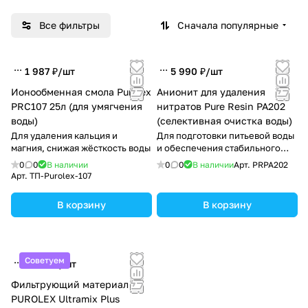
Все фильтры
Сначала популярные
1 987 ₽/
шт
5 990 ₽/
шт
Ионообменная смола Purolex
Анионит для удаления
PRC107 25л (для умягчения
нитратов Pure Resin PA202
воды)
(селективная очистка воды)
Для удаления кальция и
Для подготовки питьевой воды
магния, снижая жёсткость воды
и обеспечения стабильного
качества воды.
0
0
В наличии
0
0
В наличии
Арт.
PRPA202
Арт.
ТП-Purolex-107
В корзину
В корзину
Советуем
2 993 ₽/
шт
Фильтрующий материал
PUROLEX Ultramix Plus