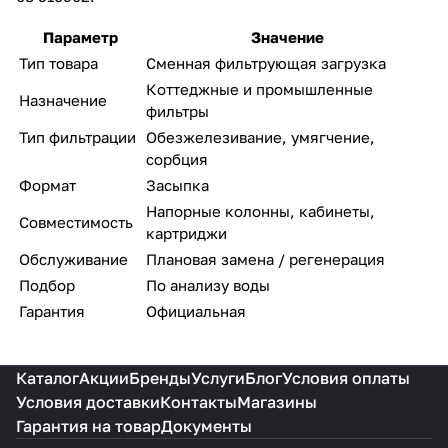
Параметр
Значение
Тип товара
Сменная фильтрующая загрузка
Коттеджные и промышленные
Назначение
фильтры
Тип фильтрации
Обезжелезивание, умягчение,
сорбция
Формат
Засыпка
Напорные колонны, кабинеты,
Совместимость
картриджи
Обслуживание
Плановая замена / регенерация
Подбор
По анализу воды
Гарантия
Официальная
Каталог
Акции
Бренды
Услуги
Блог
Условия оплаты
Условия доставки
Контакты
Магазины
Гарантия на товар
Документы