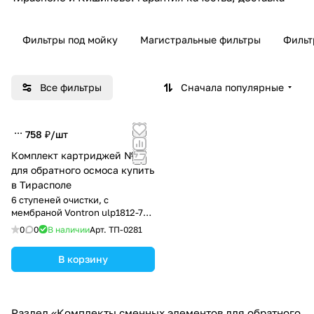
Фильтры под мойку
Магистральные фильтры
Фильт
Все фильтры
Сначала популярные
758 ₽/
шт
Комплект картриджей №6
для обратного осмоса купить
в Тирасполе
6 ступеней очистки, с
мембраной Vontron ulp1812-75
GPD
0
0
В наличии
Арт.
ТП-0281
В корзину
Раздел «Комплекты сменных элементов для обратного