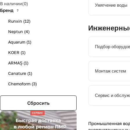
В наличии
(
0
)
Умягчение воды
Бренд
?
Runxin
(
12
)
Инженерные
Neptun
(
4
)
Aquarum
(
1
)
Подбор оборудо
KOER
(
1
)
ARMAŞ
(
1
)
Монтаж систем
Canature
(
1
)
Chemoform
(
3
)
PWG
(
1
)
Сервис и обслуж
Сбросить
VODOLEY
(
1
)
Промышленная водо
эксплуатационных 