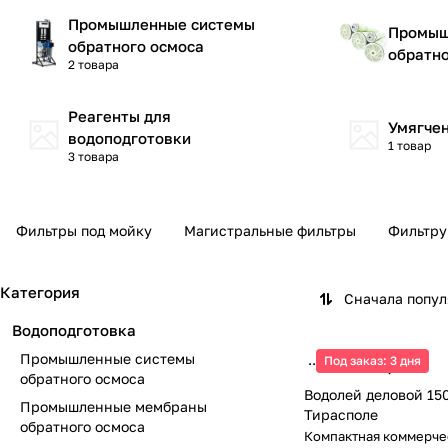
Промышленные системы
Промыш
обратного осмоса
обратно
2 товара
Реагенты для
Умягче
водоподготовки
1 товар
3 товара
Фильтры под мойку
Магистральные фильтры
Фильтру
Категория
Сначала попу
Водоподготовка
Промышленные системы
Под заказ: 3 дня
19 200 ₽/
шт
обратного осмоса
Водолей деловой 150
Промышленные мембраны
Тирасполе
обратного осмоса
Компактная коммерче