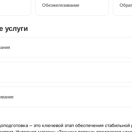
Обезжелезивание
Обрат
 услуги
вания
ивание
подготовка — это ключевой этап обеспечения стабильной 
затрат. Интернет-магазин «Техника потока» предлагает ком