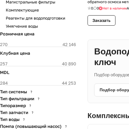
Магистральные фильтры
обратного осмоса ме
шкаф с замком
0
0
Нет в наличии
А
Комплектующие
Реагенты для водоподготовки
Заказать
Умягчение воды
Розничная цена
Водопод
Клубная цена
ключ
MDL
Подбор оборудова
Подбор обор
Тип системы
?
Тип фильтрации
?
Типоразмер
?
Тип запчасти
?
Комплексны
Тип воды
?
Помпа (повышающий насос)
?