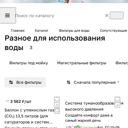
Главная
Каталог
Фильтры для воды
Сопутствующие 
Разное для использования
воды
3
Фильтры под мойку
Магистральные фильтры
Фильт
Все фильтры
Сначала популярные
3 562 ₽/
шт
Система туманообразования
высокого давления
Баллон с углекислым газом
Создайте комфорт даже в
(CO₂) 13,5 литров (для
самый жаркий день
сатураторов и систем
0
0
В наличии
Арт.
FT-10-08
газирования)
Оснащён прочным стальным