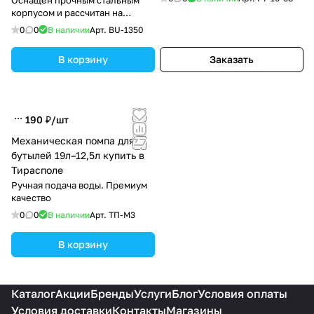
корпусом и рассчитан на
длительную эксплуатацию.
0
0
В наличии
Арт.
BU-1350
В корзину
Заказать
190 ₽/
шт
Механическая помпа для
бутылей 19л–12,5л купить в
Тирасполе
Ручная подача воды. Премиум
качество
0
0
В наличии
Арт.
ТП-М3
В корзину
Каталог
Акции
Бренды
Услуги
Блог
Условия оплаты
Условия доставки
Контакты
Магазины