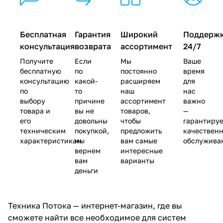
Бесплатная
Гарантия
Широкий
Поддерж
консультация
возврата
ассортимент
24/7
Получите
Если
Мы
Ваше
бесплатную
по
постоянно
время
консультацию
какой-
расширяем
для
по
то
наш
нас
выбору
причине
ассортимент
важно
товара и
вы не
товаров,
—
его
довольны
чтобы
гарантиру
техническим
покупкой,
предложить
качествен
характеристикам
мы
вам самые
обслужива
вернем
интересные
вам
варианты
деньги
Техника Потока — интернет-магазин, где вы
сможете найти все необходимое для систем