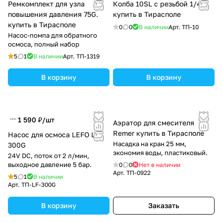
Ремкомплект для узла
Колба 10SL с резьбой 1/4″
повышения давления 75G.
купить в Тирасполе
купить в Тирасполе
0
0
В наличии
Арт.
ТП-10
Насос-помпа для обратного
осмоса, полный набор
5
1
В наличии
Арт.
ТП-1319
В корзину
В корзину
1 590 ₽/
шт
Аэратор для смесителя
Remer купить в Тирасполе
Насос для осмоса LEFO LF-
Насадка на кран 25 мм,
300G
экономия воды, пластиковый.
24V DC, поток от 2 л/мин,
выходное давление 5 бар.
0
0
Нет в наличии
Арт.
ТП-0922
5
1
В наличии
Арт.
TП-LF-300G
В корзину
Заказать