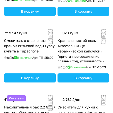
0
0
В наличии
Арт.
ТП-2287
В корзину
В корзину
2 147 ₽/
шт
320 ₽/
шт
Смеситель с отдельным
Кран для чистой воды
краном питьевой воды Гуасу
Аквафор FCC (с
купить в Тирасполе
керамической капсулой)
Герметичное соединение,
0
0
В наличии
Арт.
ТП-25690
плавный ход, устойчивость к
царапинам
0
0
В наличии
Арт.
ТП-25071
В корзину
В корзину
Советуем
475 ₽/
шт
2 752 ₽/
шт
Накопительный бак 2.2 G для
Смеситель для кухни с
систем обратного осмоса
подключением к фильтру с