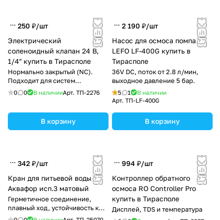
250 ₽/
шт
2 190 ₽/
шт
Электрический
Насос для осмоса помпа
соленоидный клапан 24 В,
LEFO LF-400G купить в
1/4″ купить в Тирасполе
Тирасполе
Нормально закрытый (NC).
36V DC, поток от 2.8 л/мин,
Подходит для систем
выходное давление 5 бар.
обратного осмоса (RO),
0
0
В наличии
Арт.
ТП-2276
5
1
В наличии
обеспечивая надежное
Арт.
TП-LF-400G
управление потоком.
В корзину
В корзину
342 ₽/
шт
994 ₽/
шт
Кран для питьевой воды
Контроллер обратного
Аквафор исп.3 матовый
осмоса RO Controller Pro
купить в Тирасполе
Герметичное соединение,
плавный ход, устойчивость к
Дисплей, TDS и температура
царапинам
0
0
В наличии
Арт.
ТП-25070