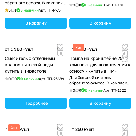
обратного осмоса. В комплекте
0
0
В наличии
Арт.
ТП-10П
2 фитинга
5
1
В наличии
Арт.
TП-P-75
В корзину
В корзину
Хит
от 1 980 ₽/
шт
1 250 ₽/
шт
Смеситель с отдельным
Помпа на кронштейне 75G,
краном питьевой воды
комплект для подключения к
купить в Тирасполе
осмосу - купить в ПМР
Для бытовой системы
0
0
В наличии
Арт.
ТП-25689
обратного осмоса. В комплекте
есть всё для подключения
0
0
В наличии
Арт.
ТП-1322
Подробнее
В корзину
Хит
857 ₽/
шт
250 ₽/
шт