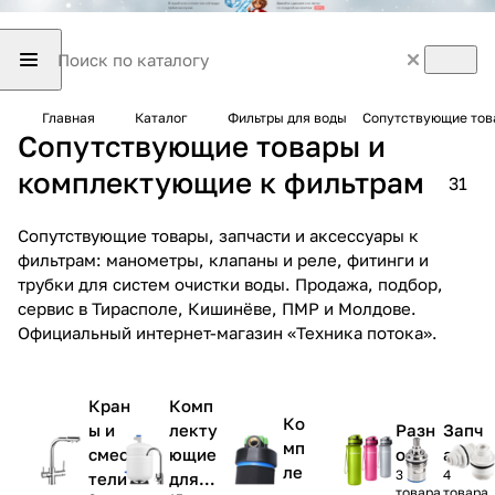
Главная
Каталог
Фильтры для воды
Сопутствующие тов
Сопутствующие товары и
комплектующие к фильтрам
31
Сопутствующие товары, запчасти и аксессуары к
фильтрам: манометры, клапаны и реле, фитинги и
трубки для систем очистки воды. Продажа, подбор,
сервис в Тирасполе, Кишинёве, ПМР и Молдове.
Официальный интернет-магазин «Техника потока».
Кран
Комп
Ко
ы и
лекту
Разн
Запч
мп
смеси
ющие
ое
асти
ле
3
4
тели
для
товара
товара