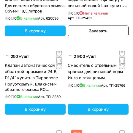
питьевой водой Lux купить в
Для системы обратного осмоса.
Объём: ~8,3 литров
Тирасполе
0
0
Нет в наличии
Арт.
ТП-25431
0
0
В наличии
Арт.
620036
В корзину
Заказать
250 ₽/
шт
2 900 ₽/
шт
Клапан автоматической
Смеситель с отдельным
обратной промывки 24 В,
краном для питьевой воды
D1/4" купить в Тирасполе
Инга с глянцевым
хромированием купить в
Полуоткрытый. Для систем
0
0
В наличии
Арт.
ТП-25766
обратного осмоса RO
Тирасполе
(надёжное управление
0
0
В наличии
Арт.
ТП-2280
потоком)
В корзину
В корзину