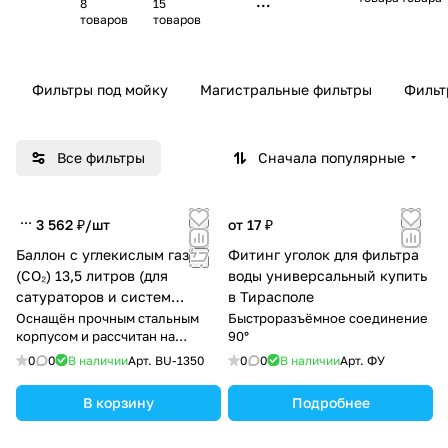
кт
8
15
обрат
товаров
товаров
ую
ного
щи
осмос
е
а
дл
Фильтры под мойку
Магистральные фильтры
Фильт
я
ма
ги
Все фильтры
Сначала популярные
ст
ра
ль
3 562 ₽/
шт
от 17 ₽
ны
Баллон с углекислым газом
Фитинг уголок для фильтра
х
(CO₂) 13,5 литров (для
воды универсальный купить
фи
сатураторов и систем
в Тирасполе
ль
газирования)
Оснащён прочным стальным
Быстроразъёмное соединение
тр
корпусом и рассчитан на
90°
ов
длительную эксплуатацию.
0
0
В наличии
Арт.
BU-1350
0
0
В наличии
Арт.
ФУ
В корзину
Подробнее