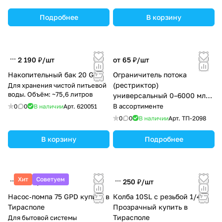
Подробнее
В корзину
2 190 ₽/
шт
от 65 ₽/
шт
Накопительный бак 20 G
Ограничитель потока
(рестриктор)
Для хранения чистой питьевой
воды. Объём: ~75,6 литров
универсальный 0–6000 мл/
мин (точная настройка
В ассортименте
0
0
В наличии
Арт.
620051
осмоса)
0
0
В наличии
Арт.
ТП-2098
В корзину
Подробнее
Хит
Советуем
680 ₽/
шт
250 ₽/
шт
Насос‑помпа 75 GPD купить в
Колба 10SL с резьбой 1/4″
Тирасполе
Прозрачный купить в
Тирасполе
Для бытовой системы