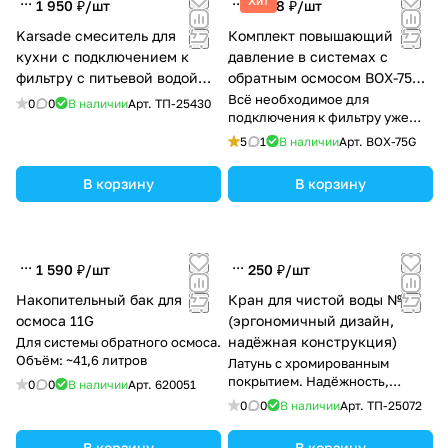
Хит
1 950 ₽/
шт
1 268 ₽/
шт
Karsade смеситель для
Комплект повышающий
кухни с подключением к
давление в системах с
фильтру с питьевой водой
обратным осмосом BOX-75G
купить в Тирасполе
купить в Тирасполе
Всё необходимое для
0
0
В наличии
Арт.
ТП-25430
подключения к фильтру уже
есть в комплекте
5
1
В наличии
Арт.
BOX-75G
В корзину
В корзину
1 590 ₽/
шт
250 ₽/
шт
Накопительный бак для
Кран для чистой воды №3
осмоса 11G
(эргономичный дизайн,
надёжная конструкция)
Для системы обратного осмоса.
Объём: ~41,6 литров
Латунь с хромированным
покрытием. Надёжность,
0
0
В наличии
Арт.
620051
герметичность, плавный ход.
0
0
В наличии
Арт.
ТП-25072
В корзину
В корзину