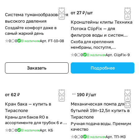
от 27 ₽/
шт
Система туманообразования
высокого давления
Кронштейны клипы Техника
Создайте комфорт даже в
Потока ClipFix — для
самый жаркий день
фильтров воды и систем
0
0
В наличии
Арт.
FT-10-08
осмоса.
Скоба для крепления
мембраны, постугля,
минерализатора, любых систем
0
0
В наличии
Арт.
ClipFix-9
обратного осмоса
Заказать
Подробнее
от 62 ₽
190 ₽/
шт
Кран бака — купить в
Механическая помпа для
Тирасполе
бутылей 19л–12,5л купить в
Тирасполе
Краны для баков RO в
ассортименте для трубок 6 и 10
Ручная подача воды. Премиум
мм.. Резьбы 1/4" и 3/4".
качество
0
0
В наличии
Арт.
КБ
0
0
В наличии
Арт.
ТП-М3