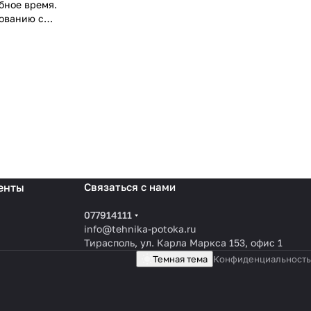
бное время.
сованию с
енты
Связаться с нами
077914111
info@tehnika-potoka.ru
Тирасполь, ул. Карла Маркса 153, офис 1
Темная тема
Конфиденциальность