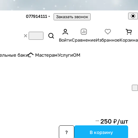
077914111
Заказать звонок
Войти
Сравнение
Избранное
Корзина
ельные баки
Мастерам
Услуги
OM
250 ₽/
шт
?
В корзину