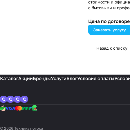
стоимости и официа
с бытовыми и проф
используем провер
соблюдаем заявленн
Цена по догово
р
е
Заказать услугу
Назад к списку
Каталог
Акции
Бренды
Услуги
Блог
Условия оплаты
Услови
© 2026 Техника потока