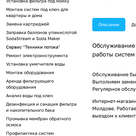
Установка фильтра под мойку
Монтаж систем под ключ для
квартиры и дома
Замена картриджей
Описание
Д
Заправка баллонов углекислотой
SodaStream и Soda Maker
Обслуживание 
Сервис "Техники потока"
работы систем
Ремонт электроинструмента
Установка умягчителя воды
Монтаж оборудования
Обслуживание быт
Аренда фильтрующего
Выполняем замену
оборудования
Регулярное обслу
Анализ воды под ключ
Интернет-магазин
Дезинфекция и санация фильтра
Молдове. Работае
и накопительного бака
выездом к клиент
Промывка мембран обратного
осмоса
Профилактика систем