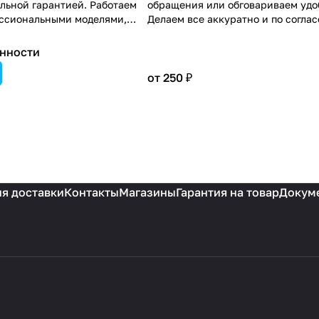
льной гарантией. Работаем
обращения или обговариваем удо
ессиональными моделями,
Делаем все аккуратно и по согла
енные комплектующие и
заказчиком.
ые сроки ремонта.
нности
от 250 ₽
я доставки
Контакты
Магазины
Гарантия на товар
Докум