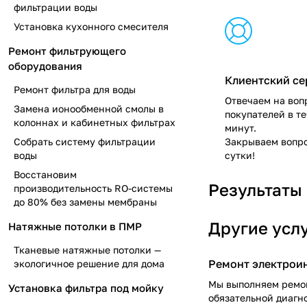
фильтрации воды
Установка кухонного смесителя
Ремонт фильтрующего
оборудования
Клиентский се
Ремонт фильтра для воды
Отвечаем на воп
Замена ионообменной смолы в
покупателей в т
колоннах и кабинетных фильтрах
минут.
Собрать систему фильтрации
Закрываем вопро
воды
сутки!
Восстановим
Результаты
производительность RO-системы
до 80% без замены мембраны
Другие усл
Натяжные потолки в ПМР
Тканевые натяжные потолки —
Ремонт электрои
экологичное решение для дома
Мы выполняем ремо
Установка фильтра под мойку
обязательной диагн