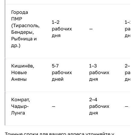
Города
ПМР
1–2
1–2
(Тирасполь,
рабочих
—
раб
Бендеры,
дня
дня
Рыбница и
др.)
Кишинёв,
5-7
1–3
2–5
Новые
рабочих
рабочих
раб
Анены
дней
дня
дне
Комрат,
2–4
Чадыр-
—
рабочих
—
Лунга
дня
Точные сроки для вашего адреса уточняйте у