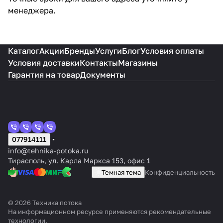
менеджера.
Каталог
Акции
Бренды
Услуги
Блог
Условия оплаты
Условия доставки
Контакты
Магазины
Гарантия на товар
Документы
077914111
info@tehnika-potoka.ru
Тирасполь, ул. Карла Маркса 153, офис 1
Темная тема
Конфиденциальность
© 2026 Техника потока
На информационном ресурсе применяются
рекомендательные
технологии
.