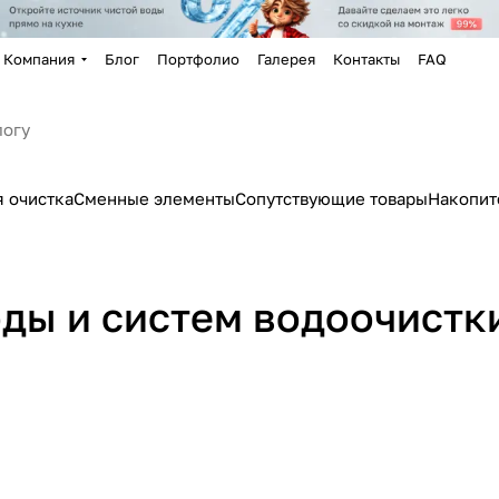
Компания
Блог
Портфолио
Галерея
Контакты
FAQ
 очистка
Сменные элементы
Сопутствующие товары
Накопит
оды и систем водоочистк