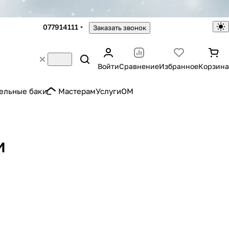
077914111
Заказать звонок
Войти
Сравнение
Избранное
Корзина
ельные баки
Мастерам
Услуги
OM
и