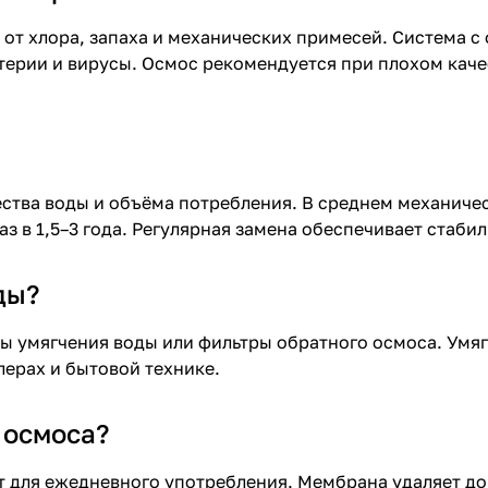
 от хлора, запаха и механических примесей.
Система с
ктерии и вирусы. Осмос рекомендуется при плохом каче
ества воды и объёма потребления. В среднем механиче
з в 1,5–3 года. Регулярная замена обеспечивает стаби
ды?
ы умягчения воды
или фильтры обратного осмоса. Умяг
ерах и бытовой технике.
 осмоса?
т для ежедневного употребления. Мембрана удаляет до