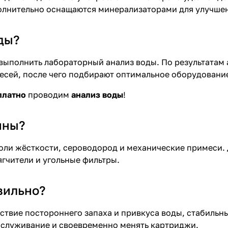
олнительно оснащаются минерализаторами для улучшен
ды?
выполнить лабораторный анализ воды. По результатам 
есей, после чего подбирают оптимальное оборудование
платно
проводим
анализ воды
!
ины?
соли жёсткости, сероводород и механические примеси.
гчители и угольные фильтры.
вильно?
твие постороннего запаха и привкуса воды, стабильны
бслуживание и своевременно менять картриджи.